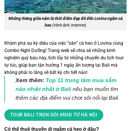
Những tháng giữa năm là thời điểm đẹp đế đến Lovina ngắm cá
heo
(Hình ảnh: Internet)
Khám phá sự kỳ diệu của việc “săn” cá heo ở Lovina cùng
Combo Nghỉ Dưỡng! Trang web sẽ chia sẻ những kinh
nghiệm quý báu này, tích lũy từ những chuyến du lịch tour
tự túc, giúp bạn tận hưởng 1 ngày ấn tượng tại Bali mà
không phải lo lắng về bất kỳ chi tiết nào!
Xem thêm:
Top 11 trung tâm mua sắm
náo nhiệt nhất ở Bali
nếu bạn muốn tìm
thêm các địa điểm vui chơi sôi nổi tại Bali
TOUR BALI TRỌN GÓI 4N3Đ TỪ HÀ NỘI
Có thể thuê thuyền đi ngắm cá heo ở đâu?