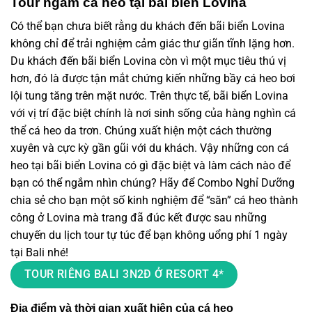
Tour ngắm cá heo tại bãi biển Lovina
Có thể bạn chưa biết rằng du khách đến bãi biển Lovina
không chỉ để trải nghiệm cảm giác thư giãn tĩnh lặng hơn.
Du khách đến bãi biển Lovina còn vì một mục tiêu thú vị
hơn, đó là được tận mắt chứng kiến những bầy cá heo bơi
lội tung tăng trên mặt nước. Trên thực tế, bãi biển Lovina
với vị trí đặc biệt chính là nơi sinh sống của hàng nghìn cá
thể cá heo da trơn. Chúng xuất hiện một cách thường
xuyên và cực kỳ gần gũi với du khách. Vậy những con cá
heo tại bãi biển Lovina có gì đặc biệt và làm cách nào để
bạn có thể ngắm nhìn chúng? Hãy để Combo Nghỉ Dưỡng
chia sẻ cho bạn một số kinh nghiệm để “săn” cá heo thành
công ở Lovina mà trang đã đúc kết được sau những
chuyến du lịch tour tự túc để bạn không uổng phí 1 ngày
tại Bali nhé!
TOUR RIÊNG BALI 3N2Đ Ở RESORT 4*
Địa điểm và thời gian xuất hiện của cá heo