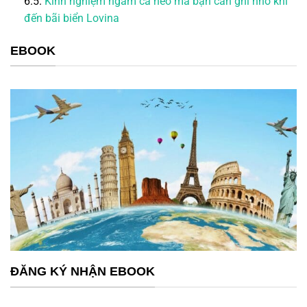
6.5.
Kinh nghiệm ngắm cá heo mà bạn cần ghi nhớ khi
đến bãi biển Lovina
EBOOK
ĐĂNG KÝ NHẬN EBOOK