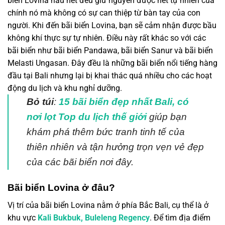
biển Lovina hầu hết đều giữ nguyên được nét tự nhiên của
chính nó mà không có sự can thiệp từ bàn tay của con
người. Khi đến bãi biển Lovina, bạn sẽ cảm nhận được bầu
không khí thực sự tự nhiên. Điều này rất khác so với các
bãi biển như bãi biển Pandawa, bãi biển Sanur và bãi biển
Melasti Ungasan. Đây đều là những bãi biển nổi tiếng hàng
đầu tại Bali nhưng lại bị khai thác quá nhiều cho các hoạt
động du lịch và khu nghỉ dưỡng.
Bỏ tú
i
:
15 bãi biển đẹp nhất Bali, có
nơi lọt Top du lịch thế giới
giúp bạn
khám phá thêm bức tranh tinh tế của
thiên nhiên và tận hưởng trọn vẹn vẻ đẹp
của các bãi biển nơi đây.
Bãi biển Lovina ở đâu?
Vị trí của bãi biển Lovina nằm ở phía Bắc Bali, cụ thể là ở
khu vực
Kali Bukbuk, Buleleng Regency
. Để tìm địa điểm