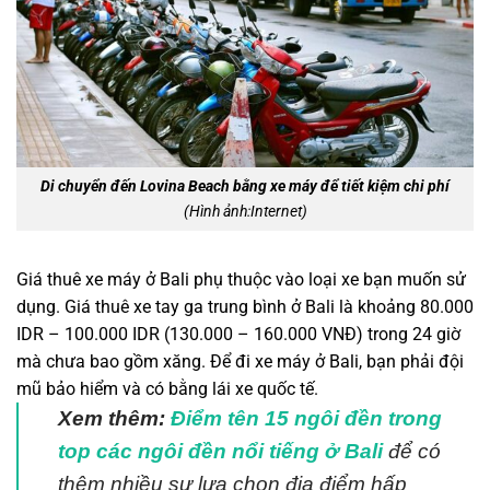
Di chuyển đến Lovina Beach bằng xe máy để tiết kiệm chi phí
(Hình ảnh:Internet)
Giá thuê xe máy ở Bali phụ thuộc vào loại xe bạn muốn sử
dụng. Giá thuê xe tay ga trung bình ở Bali là khoảng 80.000
IDR – 100.000 IDR (130.000 – 160.000 VNĐ) trong 24 giờ
mà chưa bao gồm xăng. Để đi xe máy ở Bali, bạn phải đội
mũ bảo hiểm và có bằng lái xe quốc tế.
Xem thêm:
Điểm tên 15 ngôi đền trong
top các ngôi đền nổi tiếng ở Bali
để có
thêm nhiều sự lựa chọn địa điểm hấp