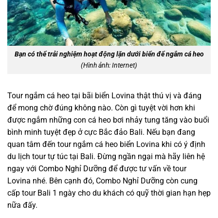
Bạn có thể trải nghiệm hoạt động lặn dưới biển để ngắm cá heo
(Hình ảnh: Internet)
Tour ngắm cá heo tại bãi biển Lovina thật thú vị và đáng
để mong chờ đúng không nào. Còn gì tuyệt vời hơn khi
được ngắm những con cá heo bơi nhảy tung tăng vào buổi
bình minh tuyệt đẹp ở cực Bắc đảo Bali. Nếu bạn đang
quan tâm đến tour ngắm cá heo biển Lovina khi có ý định
du lịch tour tự túc tại Bali. Đừng ngần ngại mà hãy liên hệ
ngay với Combo Nghỉ Dưỡng để được tư vấn về tour
Lovina nhé. Bên cạnh đó, Combo Nghỉ Dưỡng còn cung
cấp tour Bali 1 ngày cho du khách có quỹ thời gian hạn hẹp
nữa đấy.