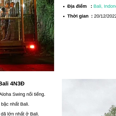
Địa điểm :
Bali, Indon
Thời gian :
20/12/202
 Bali 4N3Đ
loha Swing nổi tiếng.
bậc nhất Bali.
dã lớn nhất ở Bali.