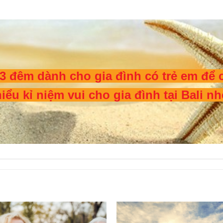
 3 đêm dành cho gia đình có trẻ em để 
ểu kỉ niệm vui cho gia đình tại Bali nh