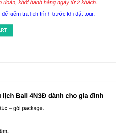
p đoàn, khởi hành hàng ngày từ 2 khách.
để kiểm tra lịch trình trước khi đặt tour.
m Thiết Kế Riêng Dành Cho Gia Đình Có Trẻ Em quantity
ART
u lịch Bali 4N3Đ dành cho gia đình
 túc – gói package.
đêm.