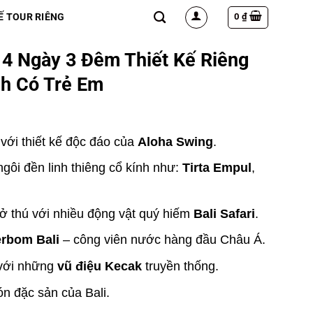
0
₫
Ế TOUR RIÊNG
i 4 Ngày 3 Đêm Thiết Kế Riêng
nh Có Trẻ Em
với thiết kế độc đáo của
Aloha Swing
.
ôi đền linh thiêng cổ kính như:
Tirta Empul
,
ở thú với nhiều động vật quý hiếm
Bali Safari
.
rbom Bali
– công viên nước hàng đầu Châu Á.
với những
vũ điệu Kecak
truyền thống.
 đặc sản của Bali.