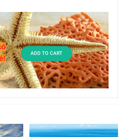
có
ADD TO CART
é!