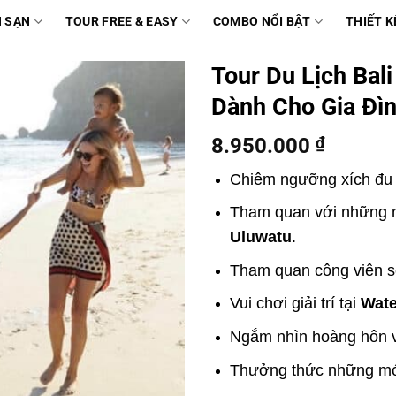
 SẠN
TOUR FREE & EASY
COMBO NỔI BẬT
THIẾT K
Tour Du Lịch Bal
Dành Cho Gia Đì
8.950.000
₫
Chiêm ngưỡng xích đu 
Tham quan với những ng
Uluwatu
.
Tham quan công viên s
Vui chơi giải trí tại
Wate
Ngắm nhìn hoàng hôn 
Thưởng thức những món