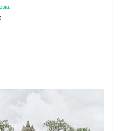
esia.
2