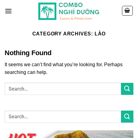
Skip
to
content
CATEGORY ARCHIVES:
LÀO
Nothing Found
It seems we can’t find what you’re looking for. Perhaps
searching can help.