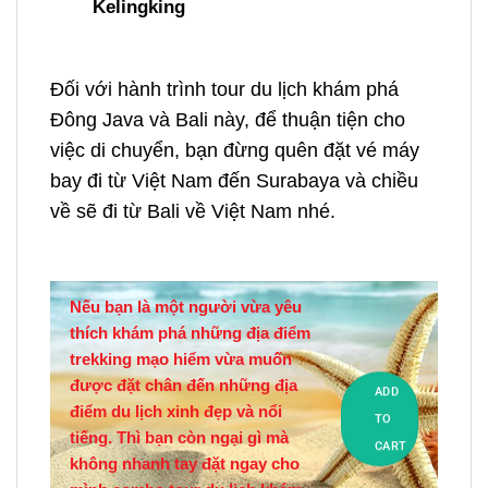
Kelingking
Đối với hành trình
tour du lịch khám phá
Đông Java và Bali này, để thuận tiện cho
việc di chuyển, bạn đừng quên đặt vé máy
bay đi từ Việt Nam đến
Surabaya và chiều
về sẽ đi từ Bali về Việt Nam nhé.
Nếu bạn là một người vừa yêu
thích khám phá những địa điểm
trekking mạo hiểm vừa muốn
được đặt chân đến những địa
ADD
điểm du lịch xinh đẹp và nổi
TO
tiếng. Thì bạn còn ngại gì mà
CART
không nhanh tay đặt ngay cho