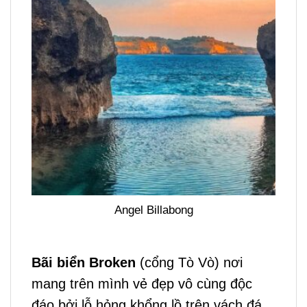
Angel Billabong
B
ãi biển Broken
(cổng Tò Vò) nơi
mang trên mình vẻ đẹp vô cùng độc
đáo bởi lỗ hỏng khổng lồ trên vách đá