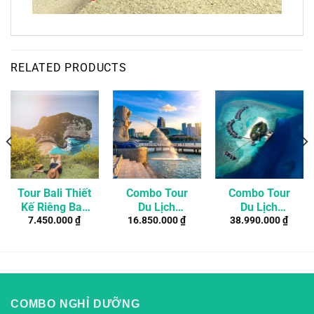
RELATED PRODUCTS
Tour Bali Thiết
Combo Tour
Combo Tour
Kế Riêng Bali
Du Lịch
Du Lịch
7.450.000
₫
16.850.000
₫
38.990.000
₫
3 Ngày 2 Đêm
Singapore Tự
Maldives 4
Ở Khách Sạn
Túc 4 Ngày 3
Ngày 3 Đêm Ở
4*
Đêm
Resort
Adaaran
Prestige
Vadoo 5*
COMBO NGHỈ DƯỠNG