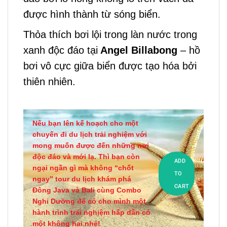
được hình thành từ sóng biển.
Thỏa thích bơi lội trong làn nước trong
xanh độc đáo tại
Angel Billabong
– hồ
bơi vô cực giữa biển được tạo hóa bởi
thiên nhiên.
Nếu bạn lên kế hoạch cho một
chuyến đi du lịch trải nghiệm với
mong muốn được đến những nơi
độc đáo và mới lạ. Thì bạn còn
ADD
ngại ngần gì mà không “chốt
TO
ngay” tour du lịch khám phá
CART
Đông Java và Bali cùng Combo
Nghỉ Dưỡng để có cho mình một
hành trình trải nghiệm hấp dẫn có
một không hai nhé!