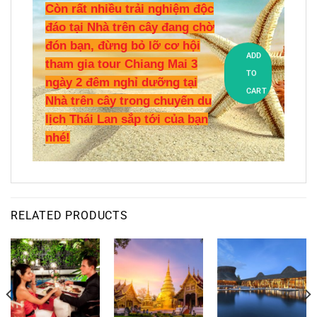
Còn rất nhiều trải nghiệm độc
đáo tại Nhà trên cây đang chờ
đón bạn, đừng bỏ lỡ cơ hội
ADD
tham gia tour Chiang Mai 3
TO
ngày 2 đêm nghỉ dưỡng tại
CART
Nhà trên cây trong chuyến du
lịch Thái Lan sắp tới của bạn
nhé!
RELATED PRODUCTS