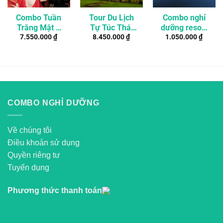
Combo Tuần
Tour Du Lịch
Combo nghỉ
Trăng Mật 4
Tự Túc Thái
dưỡng resort
7.550.000
₫
8.450.000
₫
1.050.000
₫
Ngày 3 Đêm
Lan –
Naman
Tại Resort 4*
Bangkok –
Retreat Đà
Sang Chảnh Ở
Chiang Mai 5
Nẵng giá ưu
Bali
Ngày 4 Đêm
đãi
COMBO NGHỈ DƯỠNG
Về chúng tôi
Điều khoản sử dụng
Quyền riêng tư
Tuyển dụng
Phương thức thanh toán