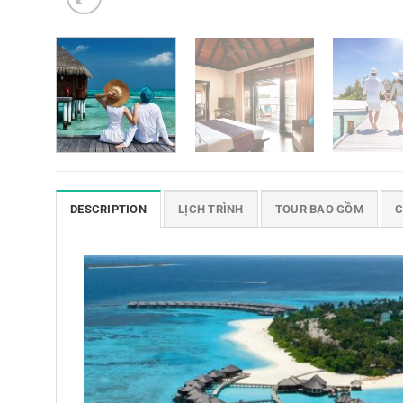
DESCRIPTION
LỊCH TRÌNH
TOUR BAO GỒM
C