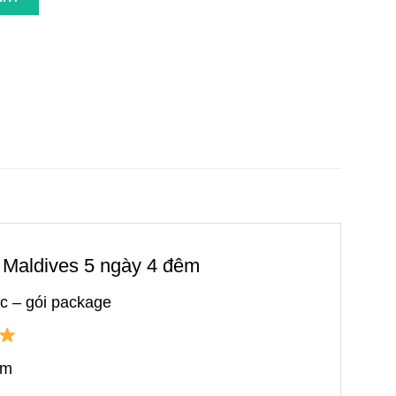
ch Maldives 5 ngày 4 đêm
úc – gói package
êm