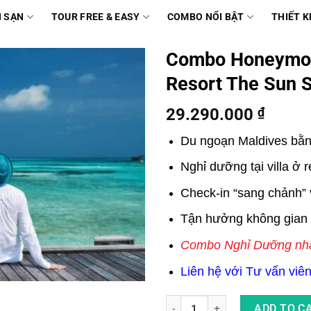
 SẠN
TOUR FREE & EASY
COMBO NỔI BẬT
THIẾT K
Combo Honeymoo
Resort The Sun S
29.290.000
₫
Du ngoạn Maldives bằn
Nghỉ dưỡng tại villa ở 
Check-in “sang chảnh” v
Tận hưởng không gian r
Combo Nghỉ Dưỡng nhận
Liên hệ với Tư vấn viên 
Combo Honeymoon Maldives 5 N
ADD TO C