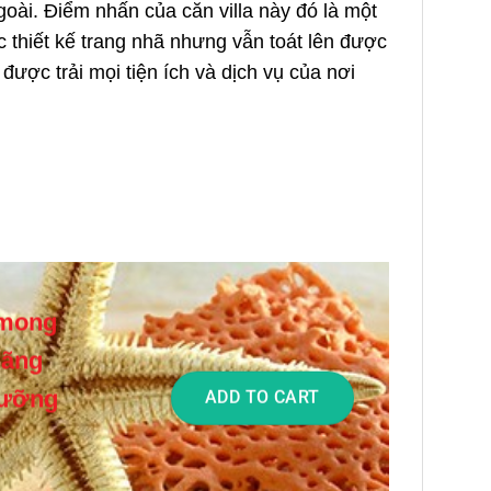
ài. Điểm nhấn của căn villa này đó là một
 thiết kế trang nhã nhưng vẫn toát lên được
̣c trải mọi tiện ích và dịch vụ của nơi
g mong
lãng
Dưỡng
ADD TO CART
i