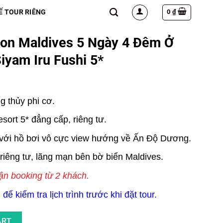
0
₫
Ế TOUR RIÊNG
n Maldives 5 Ngày 4 Đêm Ở
iyam Iru Fushi 5*
g thủy phi cơ.
resort 5* đẳng cấp, riêng tư.
ới hồ bơi vô cực view hướng về Ấn Độ Dương.
iêng tư, lãng mạn bên bờ biển Maldives.
 booking từ 2 khách.
để kiểm tra lịch trình trước khi đặt tour.
gày 4 Đêm Ở Resort The Sun Siyam Iru Fushi 5* quantity
ART