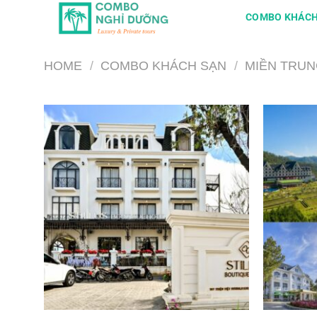
Skip
COMBO KHÁCH
to
content
HOME
/
COMBO KHÁCH SẠN
/
MIỀN TRU