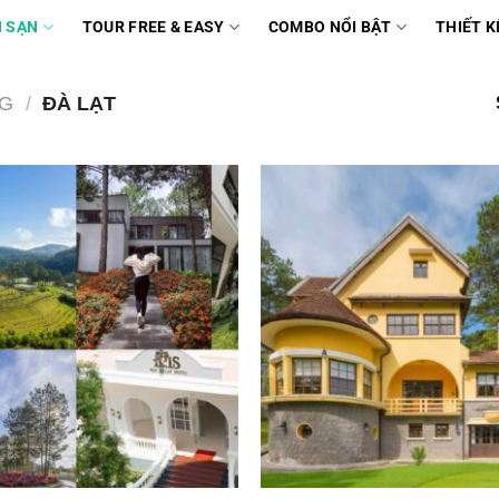
 SẠN
TOUR FREE & EASY
COMBO NỔI BẬT
THIẾT K
NG
/
ĐÀ LẠT