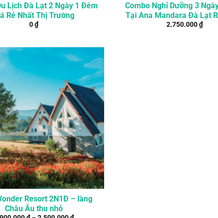
u Lịch Đà Lạt 2 Ngày 1 Đêm
Combo Nghỉ Dưỡng 3 Ngà
iá Rẻ Nhất Thị Trường
Tại Ana Mandara Đà Lạt R
0
₫
2.750.000
₫
Spa
Wonder Resort 2N1Đ – làng
Châu Âu thu nhỏ
.900.000
₫
–
2.500.000
₫