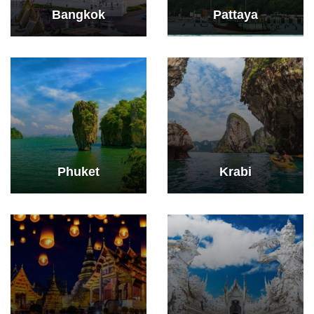
Bangkok
Pattaya
Phuket
Krabi