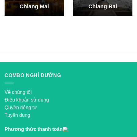
Chiang Mai
Chiang Rai
COMBO NGHỈ DƯỠNG
Về chúng tôi
Điều khoản sử dụng
Quyền riêng tư
Tuyển dụng
Phương thức thanh toán