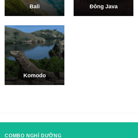
Bali
Đông Java
Komodo
COMBO NGHỈ DƯỠNG