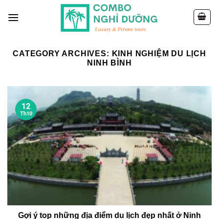
Skip
to
content
CATEGORY ARCHIVES:
KINH NGHIỆM DU LỊCH
NINH BÌNH
12
Th10
Gợi ý top những địa điểm du lịch đẹp nhất ở Ninh