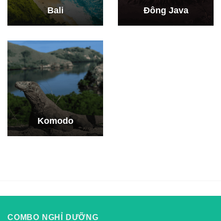
Bali
Đông Java
Komodo
COMBO NGHỈ DƯỠNG