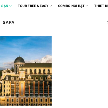
 SẠN
TOUR FREE & EASY
COMBO NỔI BẬT
THIẾT K
/
SAPA