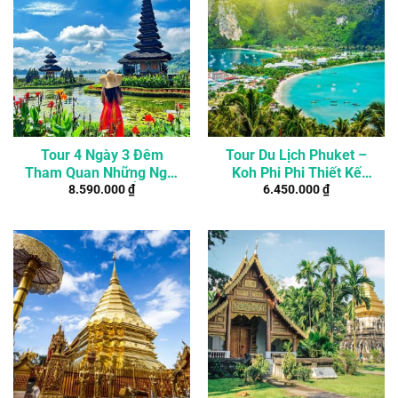
Tour 4 Ngày 3 Đêm
Tour Du Lịch Phuket –
Tham Quan Những Ngôi
Koh Phi Phi Thiết Kế
8.590.000
₫
6.450.000
₫
Đền Đẹp Nhất Ở Bali
Riêng 4 Ngày 3 Đêm
Resort 4*