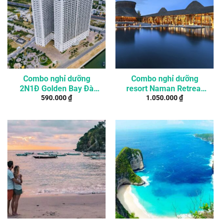
Combo nghỉ dưỡng
Combo nghỉ dưỡng
2N1Đ Golden Bay Đà
resort Naman Retreat
590.000
₫
1.050.000
₫
Nẵng giá rẻ
Đà Nẵng giá ưu đãi