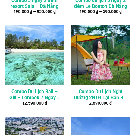
Combo 3 ngày 2 đêm
Combo du lịch 3 ngày 2
resort Sala – Đà Nẵng
đêm Le Bouton Đà Nẵng
490.000
₫
–
950.000
₫
490.000
₫
–
590.000
₫
Combo Du Lịch Bali –
Combo Du Lịch Nghỉ
Gili – Lombok 7 Ngày 6
Dưỡng 2N1Đ Tại Bản Ba,
12.590.000
₫
2.690.000
₫
Đêm
Tuyên Quang