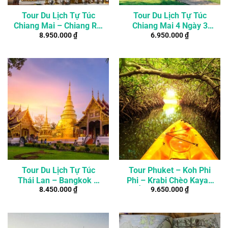
Tour Du Lịch Tự Túc
Tour Du Lịch Tự Túc
Chiang Mai – Chiang Rai
Chiang Mai 4 Ngày 3
8.950.000
₫
6.950.000
₫
4 Ngày 3 Đêm
Đêm Từ Hà Nội
Tour Du Lịch Tự Túc
Tour Phuket – Koh Phi
Thái Lan – Bangkok –
Phi – Krabi Chèo Kayak
8.450.000
₫
9.650.000
₫
Chiang Mai 5 Ngày 4
Ở Rừng Mangrove
Đêm