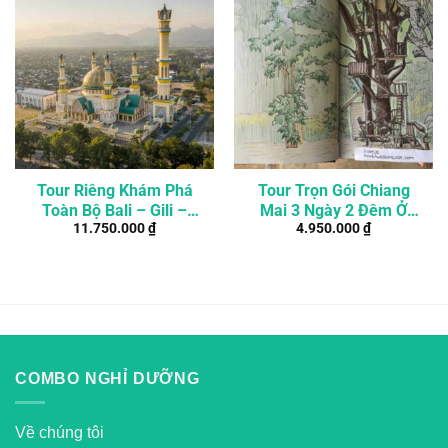
Tour Riêng Khám Phá
Tour Trọn Gói Chiang
Toàn Bộ Bali – Gili –
Mai 3 Ngày 2 Đêm Ở
11.750.000
₫
4.950.000
₫
Lombok 6 Ngày 5 Đêm
Resort Nhà Trên Cây
COMBO NGHỈ DƯỠNG
Về chúng tôi