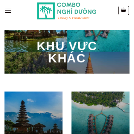
Skip
to
content
KHU VỰC
KHÁC