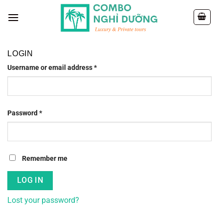
Skip
to
content
LOGIN
Username or email address
*
Password
*
Remember me
LOG IN
Lost your password?