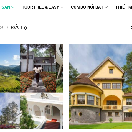
 SẠN
TOUR FREE & EASY
COMBO NỔI BẬT
THIẾT K
NG
/
ĐÀ LẠT