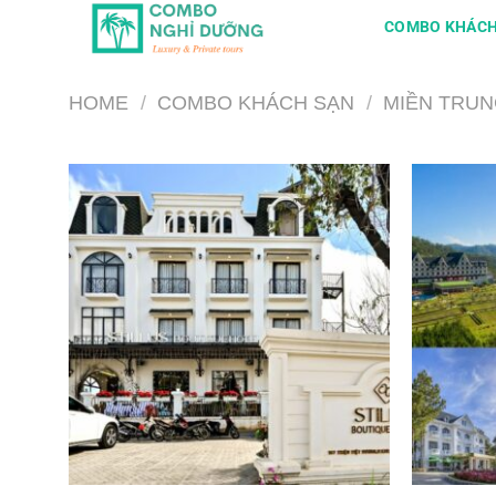
Skip
COMBO KHÁCH
to
content
HOME
/
COMBO KHÁCH SẠN
/
MIỀN TRU