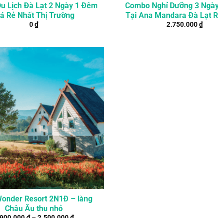
u Lịch Đà Lạt 2 Ngày 1 Đêm
Combo Nghỉ Dưỡng 3 Ngà
iá Rẻ Nhất Thị Trường
Tại Ana Mandara Đà Lạt R
0
₫
2.750.000
₫
Spa
Wonder Resort 2N1Đ – làng
Châu Âu thu nhỏ
.900.000
₫
–
2.500.000
₫