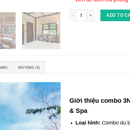
Combo Nghỉ Dưỡng 3 Ngày 2 Đê
ADD TO C
OMBO
REVIEWS (0)
Giới thiệu combo 3N
& Spa
Loại hình:
Combo du l