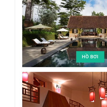
HỒ BƠI