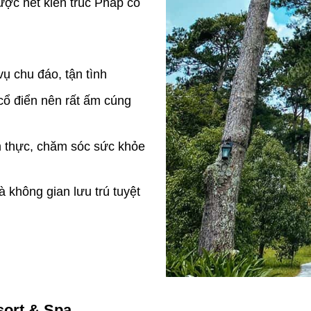
được nét kiến trúc Pháp cổ
ụ chu đáo, tận tình
cổ điển nên rất ấm cúng
m thực, chăm sóc sức khỏe
 không gian lưu trú tuyệt
sort & Spa