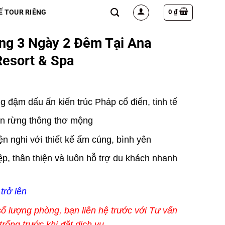
0
₫
Ế TOUR RIÊNG
g 3 Ngày 2 Đêm Tại Ana
Resort & Spa
g đậm dấu ấn kiến trúc Pháp cổ điển, tinh tế
an rừng thông thơ mộng
ện nghi với thiết kế ấm cúng, bình yên
p, thân thiện và luôn hỗ trợ du khách nhanh
 trở lên
 lượng phòng, bạn liên hệ trước với Tư vấn
rống trước khi đặt dịch vụ