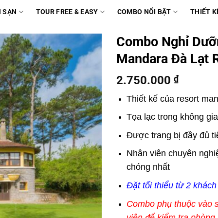
 SẠN
TOUR FREE & EASY
COMBO NỔI BẬT
THIẾT K
Combo Nghỉ Dưỡn
Mandara Đà Lạt 
2.750.000
₫
Thiết kế của resort man
Tọa lạc trong không gi
Được trang bị đầy đủ ti
Nhân viên chuyên nghiệ
chóng nhất
Đặt tối thiểu từ 2 khách
Combo phụ thuộc vào số
viên để kiểm tra phòng t