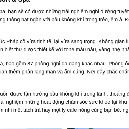
, bạn sẽ có được những trải nghiệm nghỉ dưỡng tuyệt 
 thông bạt ngàn với bầu không khí trong trẻo, êm ả. Đ
c Pháp cổ vừa tinh tế, lại vừa sang trọng. Không gian l
n biệt thự được thiết kế với tone màu nâu, vàng nhẹ n
hã, bao gồm 87 phòng nghỉ đa dạng khác nhau. Phòng ố
ian thêm phần lãng mạn và ấm cúng. Nơi đây chắc chắn 
luôn được tận hưởng bầu không khí trong lành, thoáng đãn
 trải nghiệm những hoạt động chăm sóc sức khỏe tại khu
 nhi một tách trà hay một ly cafe nóng cùng bạn bè, n