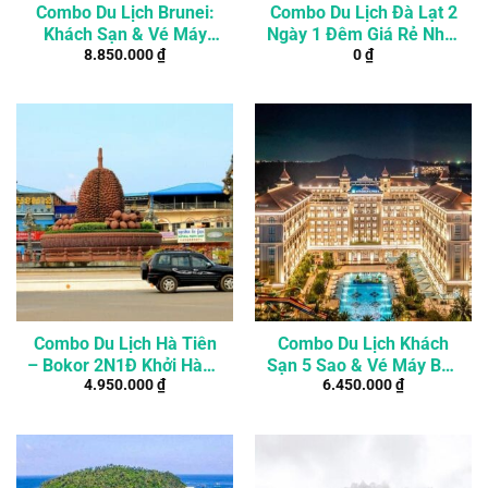
Combo Du Lịch Brunei:
Combo Du Lịch Đà Lạt 2
Khách Sạn & Vé Máy
Ngày 1 Đêm Giá Rẻ Nhất
8.850.000
₫
0
₫
Bay 3 Ngày 2 Đêm
Thị Trường
Combo Du Lịch Hà Tiên
Combo Du Lịch Khách
– Bokor 2N1Đ Khởi Hành
Sạn 5 Sao & Vé Máy Bay
4.950.000
₫
6.450.000
₫
Từ TP. Hồ Chí Minh
Phú Quốc