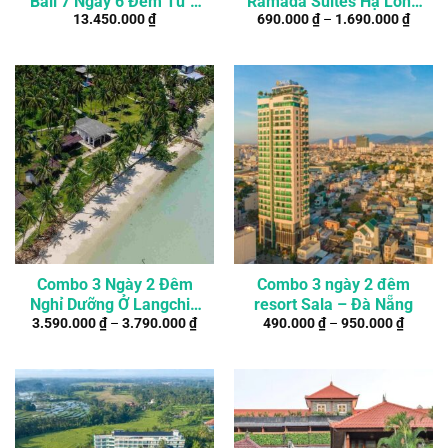
Bali 7 Ngày 6 Đêm Từ 2
Ramada Suites Hạ Long
13.450.000
₫
690.000
₫
–
1.690.000
₫
Người
Bay
Combo 3 Ngày 2 Đêm
Combo 3 ngày 2 đêm
Nghỉ Dưỡng Ở Langchia
resort Sala – Đà Nẵng
3.590.000
₫
–
3.790.000
₫
490.000
₫
–
950.000
₫
Nam Du Resort