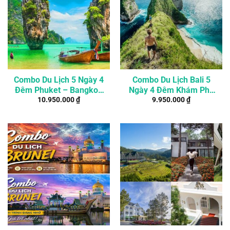
Combo Du Lịch 5 Ngày 4
Combo Du Lịch Bali 5
Đêm Phuket – Bangkok
Ngày 4 Đêm Khám Phá
10.950.000
₫
9.950.000
₫
Khởi Hành Từ 2 Người
Thiên Đường