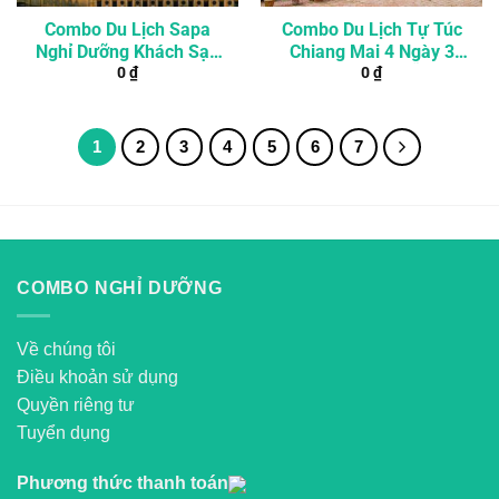
Combo Du Lịch Sapa
Combo Du Lịch Tự Túc
Nghỉ Dưỡng Khách Sạn
Chiang Mai 4 Ngày 3
0
₫
0
₫
5* 2 Ngày 1 Đêm
Đêm Từ Đà Nẵng
1
2
3
4
5
6
7
COMBO NGHỈ DƯỠNG
Về chúng tôi
Điều khoản sử dụng
Quyền riêng tư
Tuyển dụng
Phương thức thanh toán