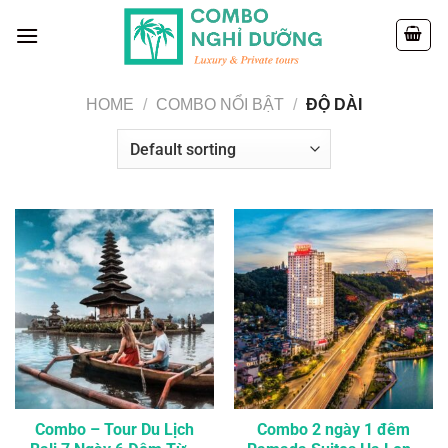
Skip
to
content
HOME
/
COMBO NỔI BẬT
/
ĐỘ DÀI
Combo – Tour Du Lịch
Combo 2 ngày 1 đêm