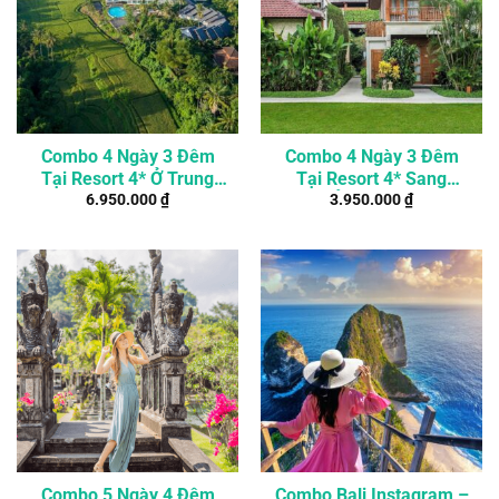
Combo 4 Ngày 3 Đêm
Combo 4 Ngày 3 Đêm
Tại Resort 4* Ở Trung
Tại Resort 4* Sang
6.950.000
₫
3.950.000
₫
Tâm Ubud, Bali
Chảnh Ở Seminyak, Bali
Combo 5 Ngày 4 Đêm
Combo Bali Instagram –