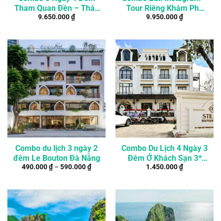
Tham Quan Đền – Thác
Tour Riêng Khám Phá
9.650.000
₫
9.950.000
₫
Đẹp Nhất Ở Bali (Tour
Những Địa Điểm Đẹp
Riêng)
Nhất Ở Bali
Combo du lịch 3 ngày 2
Combo Du Lịch 4 Ngày 3
đêm Le Bouton Đà Nẵng
Đêm Ở Khách Sạn 3*
490.000
₫
–
590.000
₫
1.450.000
₫
Giữa Trung Tâm Đà Lạt