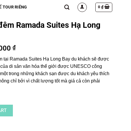
0
₫
Ế TOUR RIÊNG
đêm Ramada Suites Hạ Long
.000
₫
 tại Ramada Suites Hạ Long Bay du khách sẽ được
i của di sản văn hóa thế giới được UNESCO công
 một trong những khách sạn được du khách yêu thích
ông chỉ bởi vì chất lượng tốt mà giá cả còn phải
uites Hạ Long Bay quantity
ART