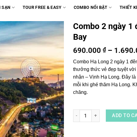
 SẠN
TOUR FREE & EASY
COMBO NỔI BẬT
THIẾT K
Combo 2 ngày 1 
Bay
690.000
₫
–
1.690
Combo Hạ Long 2 ngày 1 đêm
thưởng thức vẻ đẹp tuyệt vờ
nhận – Vịnh Hạ Long. Đây là
mỗi khi ghé thăm Hạ Long. Kh
chăng.
Combo 2 ngày 1 đêm Ramada S
ADD TO C