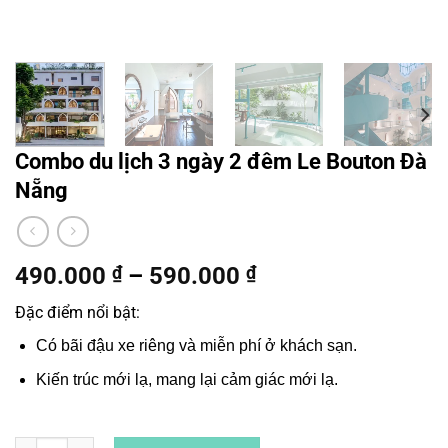
Combo du lịch 3 ngày 2 đêm Le Bouton Đà
Nẵng
490.000
₫
–
590.000
₫
Đặc điểm nổi bật:
Có bãi đậu xe riêng và miễn phí ở khách sạn.
Kiến trúc mới lạ, mang lại cảm giác mới lạ.
Combo du lịch 3 ngày 2 đêm Le Bouton Đà Nẵng quantity