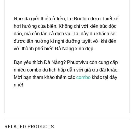
Như đã giới thiệu ở trên, Le Bouton được thiết kế
hơi hướng của biển. Không chỉ với kiến trúc độc
đáo, mà còn lẫn cả dịch vụ. Tại đây du khách sẽ
được tận hưởng kì nghỉ dưỡng tuyệt vời khi đến
với thành phố biển Đà Nẵng xinh đẹp.
Bạn yêu thích Đà Nẵng? Phuotvivu còn cung cấp
nhiều combo du lịch hấp dẫn với giá ưu đãi khác.
Mời bạn tham khảo thêm các
combo
khác tại đây
nhé!
RELATED PRODUCTS