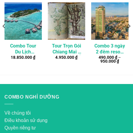
Combo Tour
Tour Trọn Gói
Combo 3 ngày
Du Lịch
Chiang Mai 3
2 đêm resort
18.850.000
₫
4.950.000
₫
490.000
₫
–
Maldives 4
Ngày 2 Đêm Ở
Sala – Đà
950.000
₫
Ngày 3 Đêm
Resort Nhà
Nẵng
Cao Cấp Ở
Trên Cây
Resort
Adaaran Club
Rannalhi 4*
COMBO NGHỈ DƯỠNG
Về chúng tôi
Điều khoản sử dụng
Quyền riêng tư