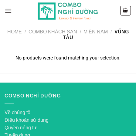
Skip
to
content
HOME
/
COMBO KHÁCH SẠN
/
MIỀN NAM
/
VŨNG
TÀU
No products were found matching your selection.
COMBO NGHỈ DƯỠNG
Về chúng tôi
Điều khoản sử dụng
Quyền riêng tư
Tuyển dụng