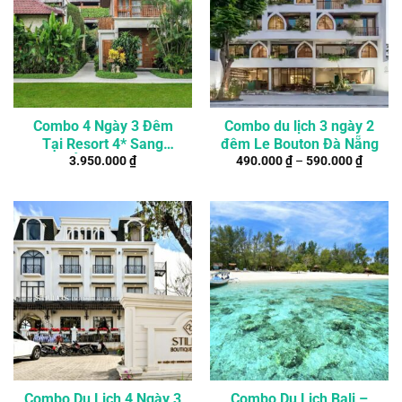
Combo 4 Ngày 3 Đêm
Combo du lịch 3 ngày 2
Tại Resort 4* Sang
đêm Le Bouton Đà Nẵng
3.950.000
₫
490.000
₫
–
590.000
₫
Chảnh Ở Seminyak, Bali
Combo Du Lịch 4 Ngày 3
Combo Du Lịch Bali –