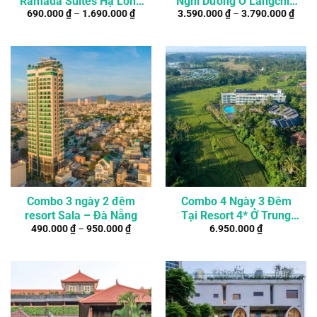
Ramada Suites Hạ Long
Nghỉ Dưỡng Ở Langchia
690.000
₫
–
1.690.000
₫
3.590.000
₫
–
3.790.000
₫
Bay
Nam Du Resort
Combo 3 ngày 2 đêm
Combo 4 Ngày 3 Đêm
resort Sala – Đà Nẵng
Tại Resort 4* Ở Trung
490.000
₫
–
950.000
₫
6.950.000
₫
Tâm Ubud, Bali