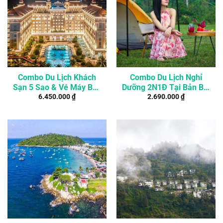
Combo Du Lịch Khách
Combo Du Lịch Nghỉ
Sạn 5 Sao & Vé Máy Bay
Dưỡng 2N1Đ Tại Bản Ba,
6.450.000
₫
2.690.000
₫
Phú Quốc
Tuyên Quang