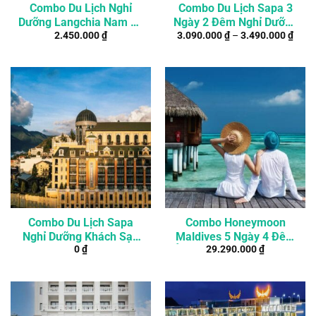
Combo Du Lịch Nghỉ
Combo Du Lịch Sapa 3
Dưỡng Langchia Nam Du
Ngày 2 Đêm Nghỉ Dưỡng
2.450.000
₫
3.090.000
₫
–
3.490.000
₫
Resort 2 Ngày 1 Đêm
Khách Sạn 4*
Combo Du Lịch Sapa
Combo Honeymoon
Nghỉ Dưỡng Khách Sạn
Maldives 5 Ngày 4 Đêm
0
₫
29.290.000
₫
5* 2 Ngày 1 Đêm
Ở Resort The Sun Siyam
Iru Fushi 5*