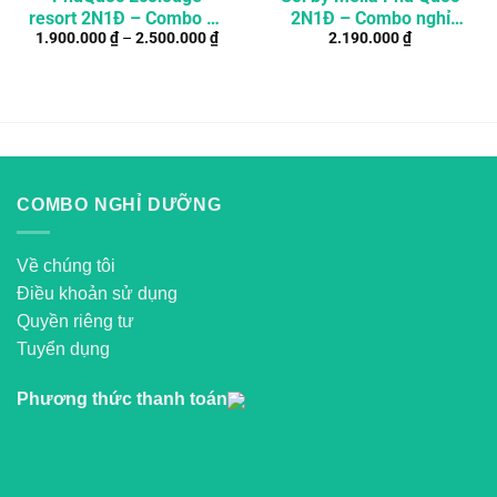
resort 2N1Đ – Combo du
2N1Đ – Combo nghỉ
1.900.000
₫
–
2.500.000
₫
2.190.000
₫
lịch trọn gói giá rẻ
dưỡng giá rẻ
COMBO NGHỈ DƯỠNG
Về chúng tôi
Điều khoản sử dụng
Quyền riêng tư
Tuyển dụng
Phương thức thanh toán