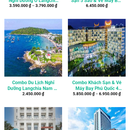
Nghỉ Dưỡng Ở Langchia
Sạn 5 Sao & Vé Máy Bay
3.590.000
₫
–
3.790.000
₫
6.450.000
₫
Nam Du Resort
Phú Quốc
Combo Du Lịch Nghỉ
Combo Khách Sạn & Vé
Dưỡng Langchia Nam Du
Máy Bay Phú Quốc 4
2.450.000
₫
5.850.000
₫
–
6.950.000
₫
Resort 2 Ngày 1 Đêm
Ngày 3 Đêm