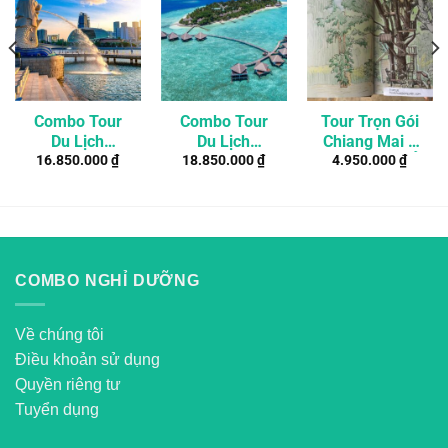
Combo Tour
Combo Tour
Tour Trọn Gói
Du Lịch
Du Lịch
Chiang Mai 3
16.850.000
₫
18.850.000
₫
4.950.000
₫
Singapore Tự
Maldives 4
Ngày 2 Đêm Ở
Túc 4 Ngày 3
Ngày 3 Đêm
Resort Nhà
Đêm
Cao Cấp Ở
Trên Cây
Resort
Adaaran Club
Rannalhi 4*
COMBO NGHỈ DƯỠNG
Về chúng tôi
Điều khoản sử dụng
Quyền riêng tư
Tuyển dụng