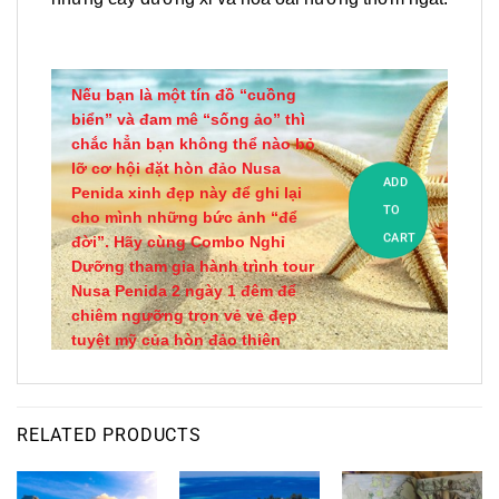
Nếu bạn là một tín đồ “cuồng
biển” và đam mê “sống ảo” thì
chắc hẳn bạn không thể nào bỏ
lỡ cơ hội đặt hòn đảo Nusa
ADD
Penida xinh đẹp này để ghi lại
TO
cho mình những bức ảnh “để
CART
đời”. Hãy cùng Combo Nghỉ
Dưỡng tham gia hành trình tour
Nusa Penida 2 ngày 1 đêm để
chiêm ngưỡng trọn vẻ vẻ đẹp
tuyệt mỹ của hòn đảo thiên
đường này nhé!
RELATED PRODUCTS