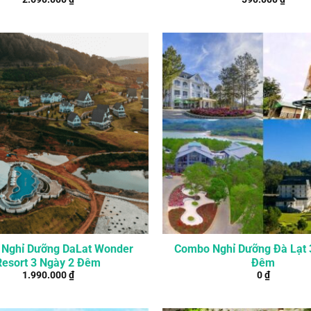
Nghỉ Dưỡng DaLat Wonder
Combo Nghỉ Dưỡng Đà Lạt 
Resort 3 Ngày 2 Đêm
Đêm
1.990.000
₫
0
₫