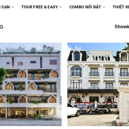
 SẠN
TOUR FREE & EASY
COMBO NỔI BẬT
THIẾT K
NG
Showin