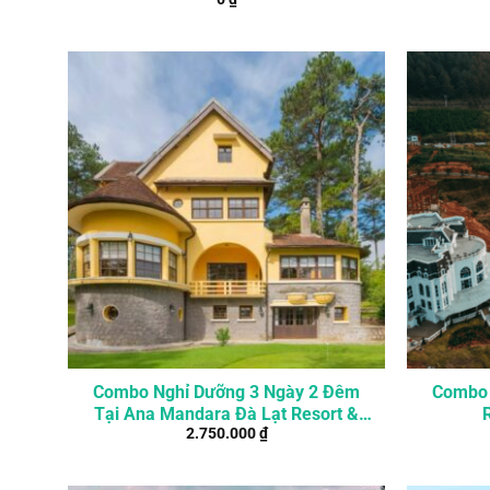
Combo Nghỉ Dưỡng 3 Ngày 2 Đêm
Combo 
Tại Ana Mandara Đà Lạt Resort &
2.750.000
₫
Spa