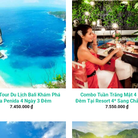
our Du Lịch Bali Khám Phá
Combo Tuần Trăng Mật 4
Nusa Penida 4 Ngày 3 Đêm
Đêm Tại Resort 4* Sang Chả
7.450.000
₫
7.550.000
₫