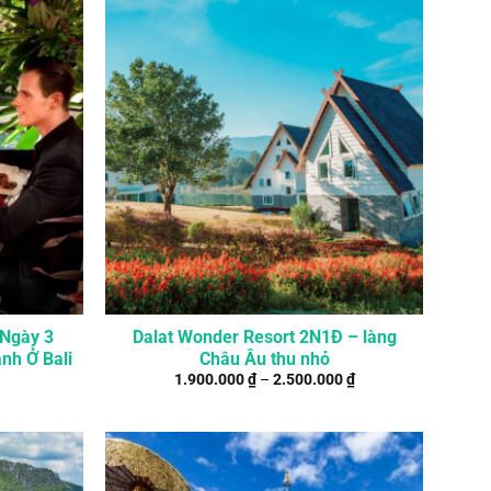
 Ngày 3
Dalat Wonder Resort 2N1Đ – làng
nh Ở Bali
Châu Âu thu nhỏ
1.900.000
₫
–
2.500.000
₫