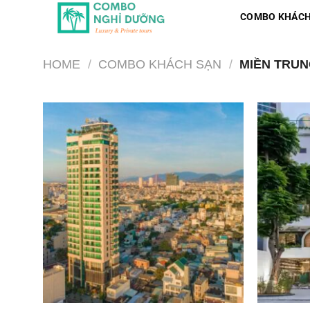
Skip
COMBO KHÁCH
to
content
HOME
/
COMBO KHÁCH SẠN
/
MIỀN TRU