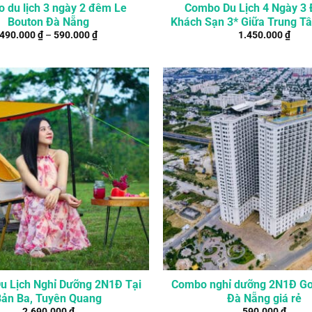
 du lịch 3 ngày 2 đêm Le
Combo Du Lịch 4 Ngày 3
Bouton Đà Nẵng
Khách Sạn 3* Giữa Trung T
490.000
₫
–
590.000
₫
1.450.000
₫
u Lịch Nghỉ Dưỡng 2N1Đ Tại
Combo nghỉ dưỡng 2N1Đ Go
Bản Ba, Tuyên Quang
Đà Nẵng giá rẻ
2.690.000
₫
590.000
₫