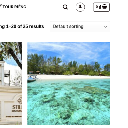
0
₫
Ế TOUR RIÊNG
g 1–20 of 25 results