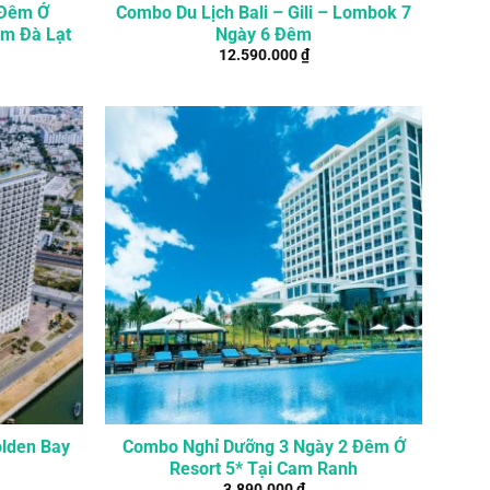
 Đêm Ở
Combo Du Lịch Bali – Gili – Lombok 7
âm Đà Lạt
Ngày 6 Đêm
12.590.000
₫
lden Bay
Combo Nghỉ Dưỡng 3 Ngày 2 Đêm Ở
Resort 5* Tại Cam Ranh
3.890.000
₫