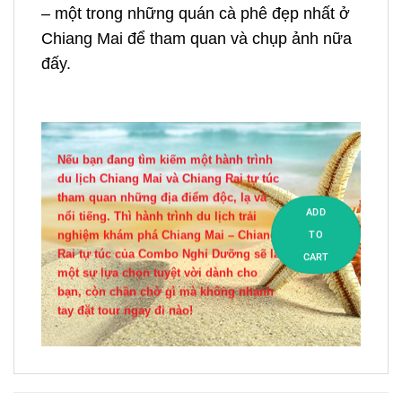
– một trong những quán cà phê đẹp nhất ở
Chiang Mai để tham quan và chụp ảnh nữa
đấy.
Nếu bạn đang tìm kiếm một hành trình
du lịch Chiang Mai và Chiang Rai tự túc
tham quan những địa điểm độc, lạ và
ADD
nổi tiếng. Thì hành trình du lịch trải
nghiệm khám phá Chiang Mai – Chiang
TO
Rai tự túc của Combo Nghỉ Dưỡng sẽ là
CART
một sự lựa chọn tuyệt vời dành cho
bạn, còn chần chờ gì mà không nhanh
tay đặt tour ngay đi nào!