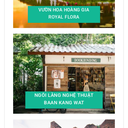
VƯỜN HOA HOÀNG GIA
ROYAL FLORA
NGÔI LÀNG NGHỆ THUẬT
BAAN KANG WAT