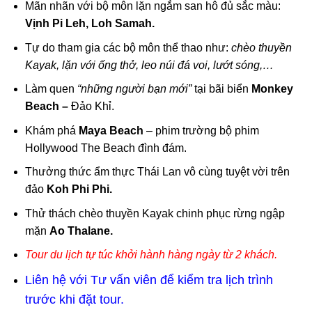
Mãn nhãn với bộ môn lặn ngắm san hô đủ sắc màu:
Vịnh Pi Leh, Loh Samah.
Tự do tham gia các bộ môn thể thao như:
chèo thuyền
Kayak, lặn với ống thở, leo núi đá voi, lướt sóng,…
Làm quen
“những người bạn mới”
tại bãi biển
Monkey
Beach –
Đảo Khỉ.
Khám phá
Maya Beach
– phim trường bộ phim
Hollywood The Beach đình đám.
Thưởng thức ẩm thực Thái Lan vô cùng tuyệt vời trên
đảo
Koh Phi Phi.
Thử thách chèo thuyền Kayak chinh phục rừng ngập
mặn
Ao Thalane.
Tour du lịch tự túc khởi hành hàng ngày từ 2 khách.
Liên hệ với Tư vấn viên để kiểm tra lịch trình
trước khi đặt tour.