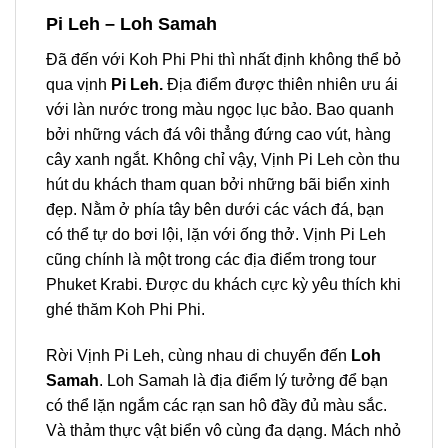
Pi Leh – Loh Samah
Đã đến với Koh Phi Phi thì nhất định không thể bỏ
qua vịnh
Pi Leh.
Địa điểm được thiên nhiên ưu ái
với làn nước trong màu ngọc lục bảo. Bao quanh
bởi những vách đá vôi thẳng đứng cao vút, hàng
cây xanh ngắt. Không chỉ vậy, Vịnh Pi Leh còn thu
hút du khách tham quan bởi những bãi biển xinh
đẹp. Nằm ở phía tây bên dưới các vách đá, bạn
có thể tự do bơi lội, lặn với ống thở. Vịnh Pi Leh
cũng chính là một trong các địa điểm trong
tour
Phuket Krabi.
Được du khách cực kỳ yêu thích khi
ghé thăm
Koh Phi Phi.
Rời Vịnh Pi Leh, cùng nhau di chuyển đến
Loh
Samah
. Loh Samah là địa điểm lý tưởng để bạn
có thể lặn ngắm các rạn san hô đầy đủ màu sắc.
Và thảm thực vật biển vô cùng đa dạng. Mách nhỏ