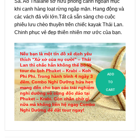
Sa. Ao Thalane sở hữu phong cảnh ngoạn mục
khi cạnh hàng loạt rừng ngập mặn. Hang động và
các vách đá vôi lớn.Tất cả sẵn sàng cho cuộc
phiêu lưu chèo thuyền trên chiếc kayak Thái Lan.
Chinh phục vẻ đẹp thiên nhiên mơ ước của bạn.
Nếu bạn là một tín đồ xê dịch yêu
thích “Xứ xở của nụ cười” – Thái
Lan thì chắc hẳn không thể bỏ lỡ
tour du lịch Phuket – Krabi – Koh
ADD
Phi Phi. Trong hành trình 4 ngày 3
đêm. Combo Nghỉ Dưỡng hứa hẹn
TO
mang đến cho bạn các trải nghiệm
CART
nghỉ dưỡng vô cùng độc đáo tại
Phuket – Krabi. Còn chần chờ gì
nữa mà không liên hệ ngay Combo
Nghỉ Dưỡng để đặt tour ngay!