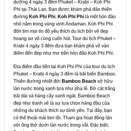
dưỡng 4 ngày 3 đêm Phuket – Krabi – Koh Phi
Phi tại
Thái Lan.
Bạn được khám phá đảo thiên
đường
Koh Phi Phi
. Koh Phi Phi
là một hòn
đảo
nhỏ nằm trong vùng vịnh Andaman.
Koh Phi Phi
đốn tim mọi tín đồ yêu thích
du lịch
bởi vẻ đẹp
hoang sơ vô cùng cuốn hút.
Tour
du lịch
Phuket –
Krabi
4 ngày 3 đêm đưa bạn khám phá vô vàn
điểm đến đẹp như mơ trên hòn đảo
Koh Phi Phi.
Địa điểm đầu tiên tại
Koh Phi Phi
của
tour
du lịch
Phuket – Krabi
4 ngày 3 đêm là bãi biển Bamboo.
Thiên đường nhiệt đới
Bamboo Beach
sở hữu
làn nước trong xanh tựa như pha lê. Bờ cát trắng
trải dài và hàng cây xanh ngát. Bamboo Beach
đẹp như tranh vẽ là sự lựa chọn hàng đầu của
những du khách thích sự bình yên. Tại đây, bạn
có thể thoải mái bơi lội. Tham gia hoạt động lặn
với ống thở dưới làn nước trong vắt. Đặc biệt,