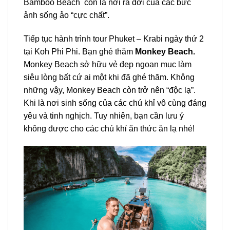
Bamboo Beach còn là nơi ra đời của các bức
ảnh sống ảo “cực chất”.
Tiếp tục hành trình
tour Phuket – Krabi
ngày thứ 2
tại
Koh Phi Phi.
Bạn ghé thăm
Monkey Beach.
Monkey Beach sở hữu vẻ đẹp ngoạn mục làm
siêu lòng bất cứ ai một khi đã ghé thăm. Không
những vậy, Monkey Beach còn trở nên “độc lạ”.
Khi là nơi sinh sống của các chú khỉ vô cùng đáng
yêu và tinh nghịch. Tuy nhiên, bạn cần lưu ý
không được cho các chú khỉ ăn thức ăn lạ nhé!