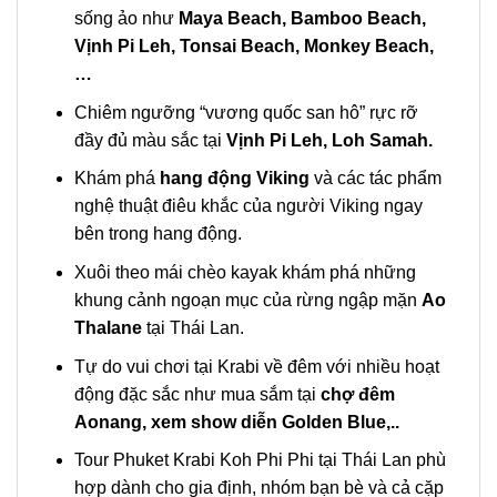
sống ảo như
Maya Beach, Bamboo Beach,
Vịnh Pi Leh, Tonsai Beach, Monkey Beach,
…
Chiêm ngưỡng “vương quốc san hô” rực rỡ
đầy đủ màu sắc tại
Vịnh Pi Leh, Loh Samah.
Khám phá
hang động Viking
và các tác phẩm
nghệ thuật điêu khắc của người Viking ngay
bên trong hang động.
Xuôi theo mái chèo kayak khám phá những
khung cảnh ngoạn mục của rừng ngập mặn
Ao
Thalane
tại Thái Lan.
Tự do vui chơi tại Krabi về đêm với nhiều hoạt
động đặc sắc như
mua sắm tại
chợ đêm
Aonang, xem show diễn Golden Blue,..
Tour Phuket Krabi Koh Phi Phi tại Thái Lan
phù
hợp dành cho gia định, nhóm bạn bè và cả cặp