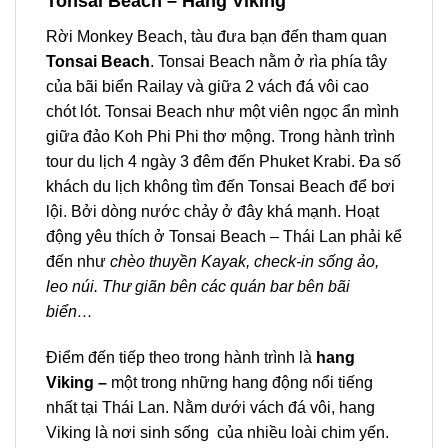
Tonsai Beach – Hang Viking
Rời Monkey Beach, tàu đưa bạn đến tham quan
Tonsai Beach
. Tonsai Beach
nằm ở rìa phía tây
của bãi biển Railay và giữa 2 vách đá vôi cao
chót lót. Tonsai Beach như một viên ngọc ẩn mình
giữa đảo
Koh Phi Phi
thơ mộng. Trong hành trình
tour
du lịch 4 ngày 3 đêm đến
Phuket Krabi
. Đa số
khách du lịch không tìm đến Tonsai Beach để bơi
lội. Bởi dòng nước chảy ở đây khá mạnh. Hoạt
động yêu thích ở Tonsai Beach – Thái Lan phải kể
đến như
chèo thuyền Kayak, check-in sống ảo,
leo núi. Thư giãn bên các quán bar bên bãi
biển…
Điểm đến tiếp theo trong hành trình là
hang
Viking –
m
ột trong những hang động nổi tiếng
nhất tại Thái Lan. Nằm dưới vách đá vôi, hang
Viking là nơi sinh sống của nhiều loài chim yến.