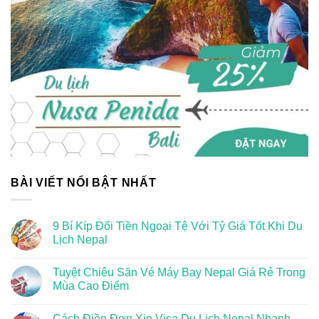
BÀI VIẾT NỔI BẬT NHẤT
9 Bí Kíp Đổi Tiền Ngoại Tệ Với Tỷ Giá Tốt Khi Du
Lịch Nepal
Tuyệt Chiêu Săn Vé Máy Bay Nepal Giá Rẻ Trong
Mùa Cao Điểm
Cách Điền Đơn Xin Visa Du Lịch Nepal Nhanh