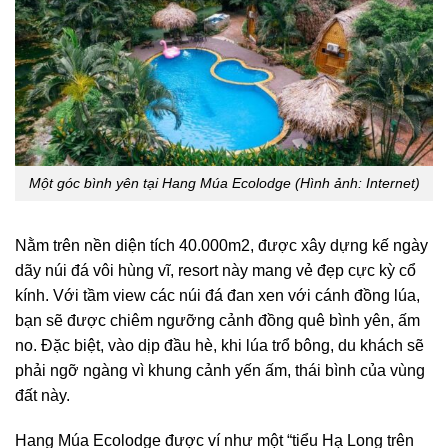
Một góc bình yên tại Hang Múa Ecolodge (Hình ảnh: Internet)
Nằm trên nền diện tích 40.000m2, được xây dựng kế ngày
dãy núi đá vôi hùng vĩ, resort này mang vẻ đẹp cực kỳ cổ
kính. Với tầm view các núi đá đan xen với cánh đồng lúa,
bạn sẽ được chiêm ngưỡng cảnh đồng quê bình yên, ấm
no. Đặc biệt, vào dịp đầu hè, khi lúa trổ bông, du khách sẽ
phải ngỡ ngàng vì khung cảnh yến ấm, thái bình của vùng
đất này.
Hang Múa Ecolodge được ví như một “tiểu Hạ Long trên