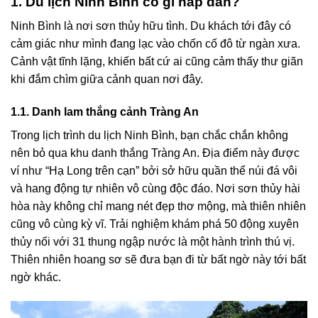
1. Du lịch Ninh Bình có gì hấp dẫn?
Ninh Bình là nơi sơn thủy hữu tình. Du khách tới đây có
cảm giác như mình đang lạc vào chốn cố đô từ ngàn xưa.
Cảnh vật tĩnh lặng, khiến bất cứ ai cũng cảm thấy thư giãn
khi đắm chìm giữa cảnh quan nơi đây.
1.1. Danh lam thắng cảnh Tràng An
Trong lịch trình du lịch Ninh Bình, bạn chắc chắn không
nên bỏ qua khu danh thắng Tràng An. Địa điểm này được
ví như “Hạ Long trên cạn” bởi sở hữu quần thể núi đá vôi
và hang động tự nhiên vô cùng độc đáo. Nơi sơn thủy hài
hòa này không chỉ mang nét đẹp thơ mộng, mà thiên nhiên
cũng vô cùng kỳ vĩ. Trải nghiệm khám phá 50 động xuyên
thủy nối với 31 thung ngập nước là một hành trình thú vị.
Thiên nhiên hoang sơ sẽ đưa bạn đi từ bất ngờ này tới bất
ngờ khác.