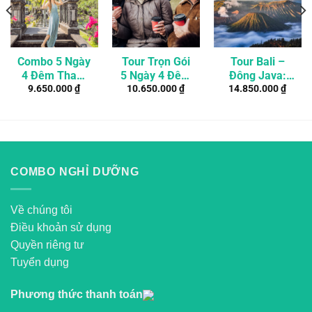
Combo 5 Ngày
Tour Trọn Gói
Tour Bali –
4 Đêm Tham
5 Ngày 4 Đêm
Đông Java:
9.650.000
₫
10.650.000
₫
14.850.000
₫
Quan Đền –
Khám Phá Văn
Trekking Núi
Thác Đẹp
Hóa Bali Dành
Lửa Bromo –
Nhất Ở Bali
Cho Người
Ijen – Nusa
(Tour Riêng)
Cao Tuổi
Penida
COMBO NGHỈ DƯỠNG
Về chúng tôi
Điều khoản sử dụng
Quyền riêng tư
Tuyển dụng
Phương thức thanh toán