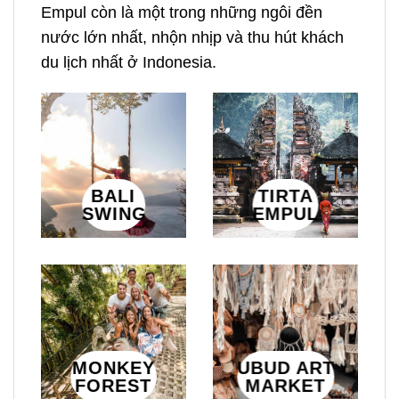
Empul còn là một trong những ngôi đền
nước lớn nhất, nhộn nhịp và thu hút khách
du lịch nhất ở Indonesia.
BALI
TIRTA
SWING
EMPUL
MONKEY
UBUD ART
FOREST
MARKET