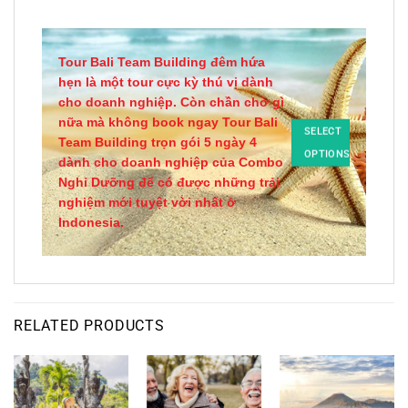
Tour Bali Team Building đêm hứa
hẹn là một tour cực kỳ thú vị dành
cho doanh nghiệp. Còn chần chờ gì
nữa mà không book ngay Tour Bali
SELECT
Team Building trọn gói 5 ngày 4
OPTIONS
dành cho doanh nghiệp của Combo
Nghỉ Dưỡng để có được những trải
nghiệm mới tuyệt vời nhất ở
Indonesia.
RELATED PRODUCTS