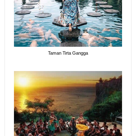
Taman Tirta Gangga