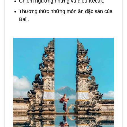
Chiêm ngưỡng những vũ điệu Kecak.
Thưởng thức những món ăn đặc sản của
Bali.