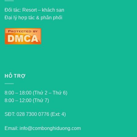
Đối tác: Resort – khách sạn
Đại lý hợp tác & phân phối
HỖ TRỢ
8:00 – 18:00 (Thứ 2 – Thứ 6)
8:00 – 12:00 (Thứ 7)
SĐT:
028 7300 0776 (Ext: 4)
Email: info@combonghiduong.com