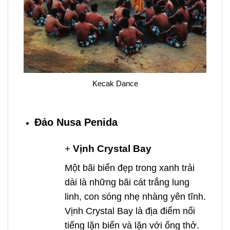
Kecak Dance
Đảo Nusa Penida
+
Vịnh Crystal Bay
Một bãi biển đẹp trong xanh trải
dài là những bãi cát trắng lung
linh, con sóng nhẹ nhàng yên tĩnh.
Vịnh Crystal Bay là địa điểm nổi
tiếng lặn biển và lặn với ống thở.