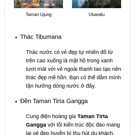
Taman Ujung
Uluwatu
Thác Tibumana
Thác nước có vẻ đẹp tự nhiên đổ từ
trên cao xuống là mặt hồ trong xanh
tươi mát với vẻ ngoài thanh tao tạo nên
thác đẹp mê hồn. Bạn có thể đắm mình
tận hưởng dòng nước ở đây.
Đền Taman Tirta Gangga
Cung điện hoàng gia
Taman Tirta
Gangga
với lối kiến trúc độc đáo mang
lại vẻ đẹp huyền bí thu hút du khách.