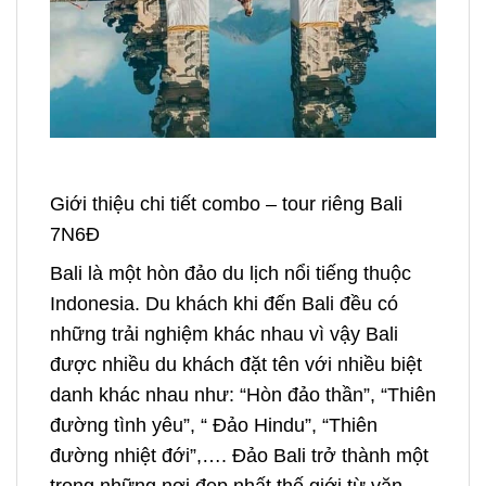
Giới thiệu chi tiết combo – tour riêng Bali
7N6Đ
Bali là một hòn đảo du lịch nổi tiếng thuộc
Indonesia. Du khách khi đến Bali đều có
những trải nghiệm khác nhau vì vậy Bali
được nhiều du khách đặt tên với nhiều biệt
danh khác nhau như: “Hòn đảo thần”, “Thiên
đường tình yêu”, “ Đảo Hindu”, “Thiên
đường nhiệt đới”,…. Đảo Bali trở thành một
trong những nơi đẹp nhất thế giới từ văn