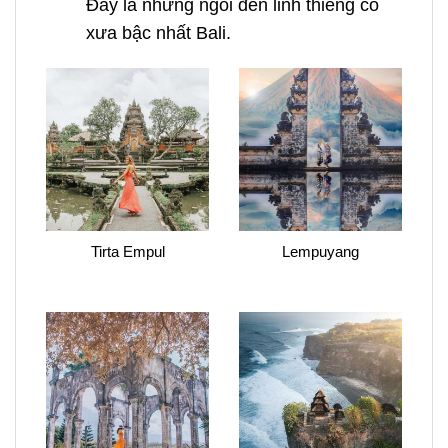
Đây là những ngôi đền linh thiêng cổ
xưa bậc nhất Bali.
Tirta Empul
Lempuyang