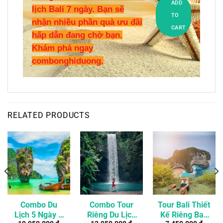
ADD
lịch Bali 7 ngày. Bạn sẽ
TO
nhận nhiều phần quà ưu đãi
CART
hấp dẫn đang chờ bạn.
Khám phá ngay
combonghiduong
.
RELATED PRODUCTS
Combo Du
Combo Tour
Tour Bali Thiết
Lịch 5 Ngày 4
Riêng Du Lịch
Kế Riêng Bali