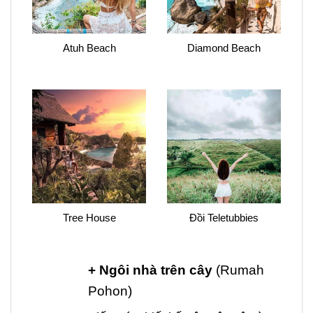
Atuh Beach
Diamond Beach
Tree House
Đồi Teletubbies
+
Ngôi nhà trên cây
(Rumah
Pohon)