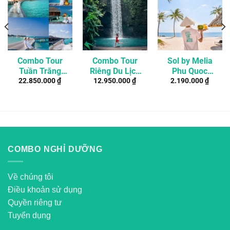
Combo Tour
Combo Tour
Sol by Melia
Tuần Trăng
Riêng Du Lịch
Phu Quoc
22.850.000
₫
12.950.000
₫
2.190.000
₫
Mật Maldives
Bali 6 Ngày 5
2N1Đ –
4 Ngày 3 Đêm
Đêm
Combo nghỉ
Ở Resort 4*
dưỡng giá rẻ
COMBO NGHỈ DƯỠNG
Về chúng tôi
Điều khoản sử dụng
Quyền riêng tư
Tuyển dụng