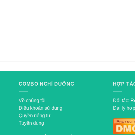
COMBO NGHỈ DƯỠNG
HỢP TÁC
Về chúng tôi
Đối tác: R
Điều khoản sử dụng
Đại lý hợp
Quyền riêng tư
Tuyển dụng