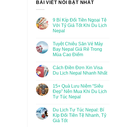
BÀI VIẾT NỔI BẬT NHẤT
9 Bí Kíp Đổi Tiền Ngoại Tệ
Với Tỷ Giá Tốt Khi Du Lịch
Nepal
Tuyệt Chiêu Săn Vé Máy
Bay Nepal Giá Rẻ Trong
Mùa Cao Điểm
Cách Điền Đơn Xin Visa
Du Lịch Nepal Nhanh Nhất
15+ Quà Lưu Niệm “Siêu
Đẹp” Nên Mua Khi Du Lịch
Tự Túc Nepal
Du Lịch Tự Túc Nepal: Bí
Kíp Đổi Tiền Tệ Nhanh, Tỷ
Giá Tốt