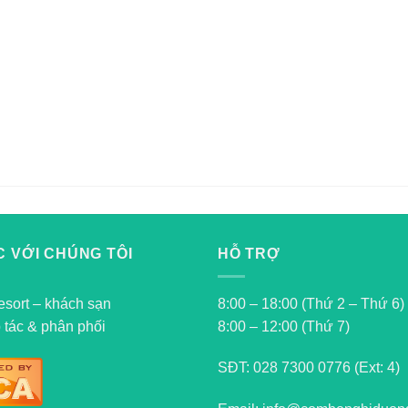
 VỚI CHÚNG TÔI
HỖ TRỢ
esort – khách sạn
8:00 – 18:00 (Thứ 2 – Thứ 6)
 tác & phân phối
8:00 – 12:00 (Thứ 7)
SĐT:
028 7300 0776 (Ext: 4)