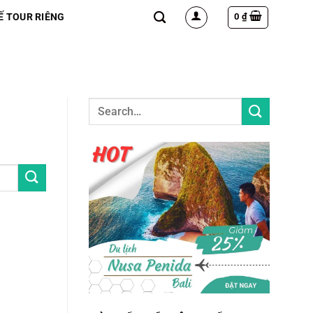
0
₫
Ế TOUR RIÊNG