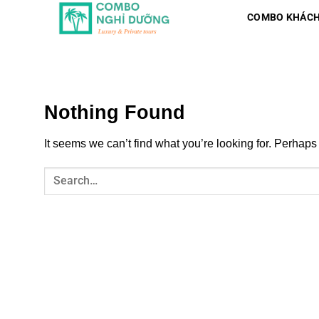
Skip
COMBO KHÁCH
to
content
Nothing Found
It seems we can’t find what you’re looking for. Perhaps