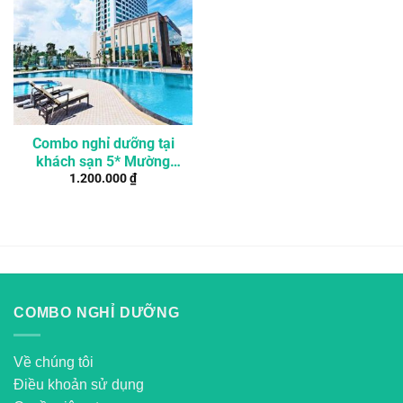
Combo nghỉ dưỡng tại
khách sạn 5* Mường
1.200.000
₫
Thanh ở Cần Thơ 3 ngày
2 đêm
COMBO NGHỈ DƯỠNG
Về chúng tôi
Điều khoản sử dụng