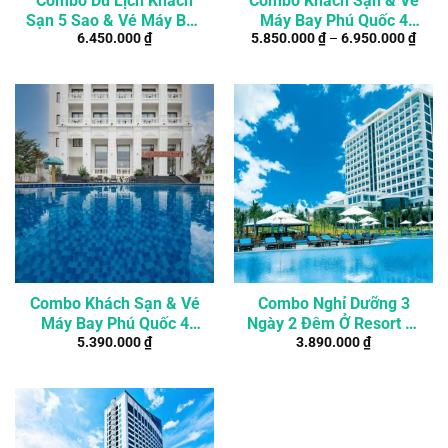
Combo Du Lịch Khách
Combo Khách Sạn & Vé
Sạn 5 Sao & Vé Máy Bay
Máy Bay Phú Quốc 4
6.450.000
₫
5.850.000
₫
–
6.950.000
₫
Phú Quốc
Ngày 3 Đêm
Combo Khách Sạn & Vé
Combo Nghỉ Dưỡng 3
Máy Bay Phú Quốc 4
Ngày 2 Đêm Ở Resort 5*
5.390.000
₫
3.890.000
₫
Ngày 3 Đêm
Tại Cam Ranh