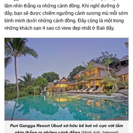
tầm nhìn thẳng ra những cánh đồng. Khi nghỉ dưỡng ở
đây, bạn sẽ được chiêm ngưỡng cảnh sương mù mỗi sớm
bình minh dưới những cánh đồng. Đây cũng là một trong
những
khách sạn 4 sao có view đẹp nhất ở Bali đấy.
Puri Gangga Resort Ubud sở hữu bể bơi vô cực với tầm
nhìn thẳng ra những cánh đồng
(Hình ảnh: Internet)