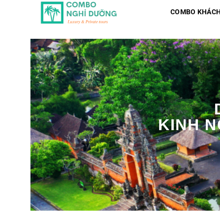
Skip
COMBO KHÁCH
to
content
KINH N