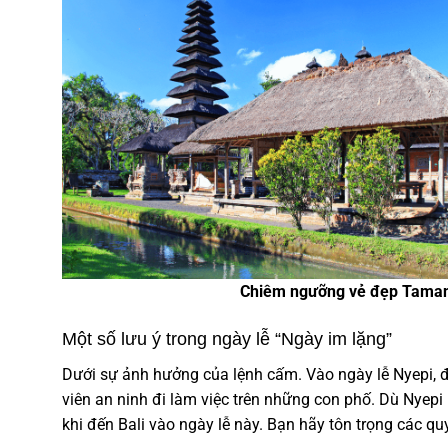
Chiêm ngưỡng vẻ đẹp Taman 
Một số lưu ý trong ngày lễ “Ngày im lặng”
Dưới sự ảnh hưởng của lệnh cấm. Vào ngày lễ Nyepi, đ
viên an ninh đi làm việc trên những con phố. Dù Nyepi
khi đến Bali vào ngày lễ này. Bạn hãy tôn trọng các q