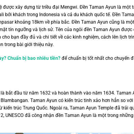
lệ được xây dựng từ triều đại Mengwi. Đền Taman Ayun là một 
li bởi khách trong Indonesia và cả du khách quốc tế. Đền Tam
npasar khoảng 18km về phía bắc. Đền Taman Ayun cũng là một
 mặt tín ngưỡng và lịch sử. Tên của ngôi đền Taman Ayun được 
 bạn đầy đủ và chi tiết về các kinh nghiệm, cách lên lịch trìn
trong bài giới thiệu này.
gày? Chuẩn bị bao nhiêu tiền?
để chuẩn bị tốt nhất cho chuyến đ
ể là bắt đầu từ năm 1632 và hoàn thành vào năm 1634. Taman
ti Blambangan. Taman Ayun có kiến ​​trúc tinh xảo hơn hẳn so vớ
 kiến ​​trúc Trung Quốc. Ngoài ra, Taman Ayun Temple đã trải 
12, UNESCO đã công nhận đền Taman Ayun là một trong những 