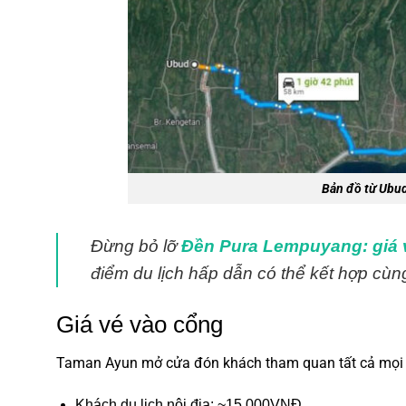
Bản đồ từ Ubu
Đừng bỏ lỡ
Đền Pura Lempuyang: giá v
điểm du lịch hấp dẫn có thể kết hợp cù
Giá vé vào cổng
Taman Ayun
mở cửa đón khách tham quan tất cả mọi 
Khách du lịch nội địa: ~15.000VNĐ.