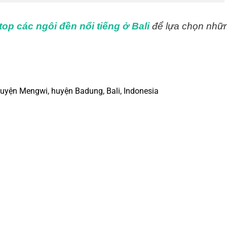
top các ngôi đền nổi tiếng ở Bali
để lựa chọn nhữn
uyện Mengwi, huyện Badung, Bali, Indonesia