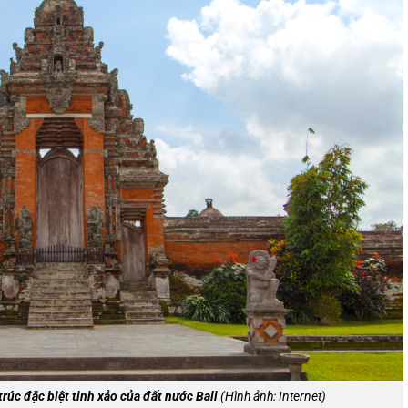
rúc đặc biệt tinh xảo của đất nước Bali
(Hình ảnh: Internet)