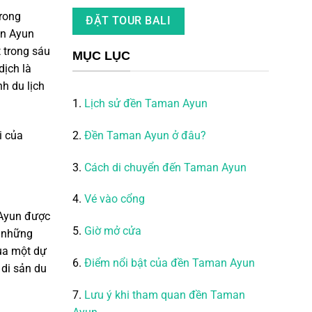
trong
ĐẶT TOUR BALI
an Ayun
 trong sáu
MỤC LỤC
dịch là
h du lịch
1.
Lịch sử đền Taman Ayun
i của
2.
Đền Taman Ayun ở đâu?
3.
Cách di chuyển đến Taman Ayun
4.
Vé vào cổng
 Ayun được
5.
Giờ mở cửa
i những
qua một dự
6.
Điểm nổi bật của đền Taman Ayun
di sản du
7.
Lưu ý khi tham quan đền Taman