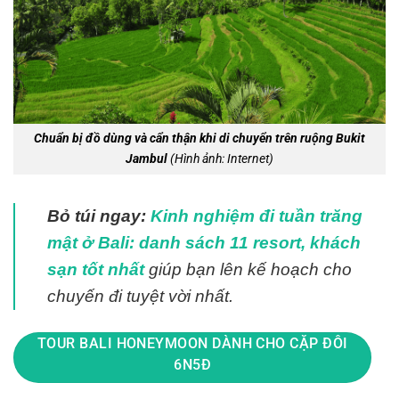
Chuẩn bị đồ dùng và cẩn thận khi di chuyển trên ruộng Bukit
Jambul
(Hình ảnh: Internet)
Bỏ túi ngay:
Kinh nghiệm đi tuần trăng
mật ở Bali: danh sách 11 resort, khách
sạn tốt nhất
giúp bạn lên kế hoạch cho
chuyến đi tuyệt vời nhất.
TOUR BALI HONEYMOON DÀNH CHO CẶP ĐÔI
6N5Đ