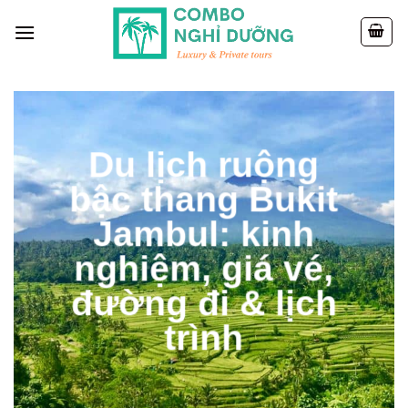
Skip
to
content
Du lịch ruộng
bậc thang Bukit
Jambul: kinh
nghiệm, giá vé,
đường đi & lịch
trình