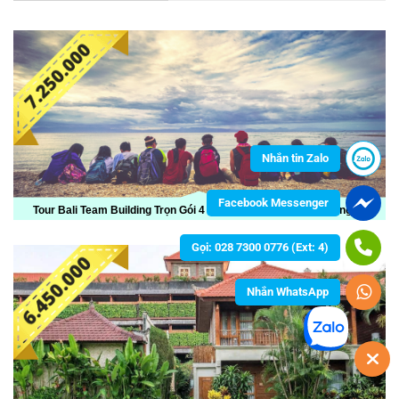
Nhắn tin Zalo
Facebook Messenger
Tour Bali Team Building Trọn Gói 4 Ngày 3 Đêm Dành Cho Công Ty
Gọi: 028 7300 0776 (Ext: 4)
Nhắn WhatsApp