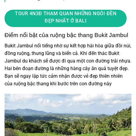
TOUR 4N3Đ THAM QUAN NHỮNG NGÔI ĐỀN
ĐẸP NHẤT Ở BALI
Điểm nổi bật của ruộng bậc thang Bukit Jambul
Bukit Jambul nổi tiếng nhờ sự kết hợp hài hòa giữa đồi núi,
đồng ruộng, thung lũng và biển cả. Khi đến thác Bukit
Jambul du khách sẽ được đi qua một con đường trải nhựa.
Hai bên đoạn đường là những hàng cây ăn quả tuyệt đẹp.
Bạn sẽ ngay lập tức cảm nhận được vẻ đẹp thiên nhiên
của ruộng bậc thang khi bước trên con đường này