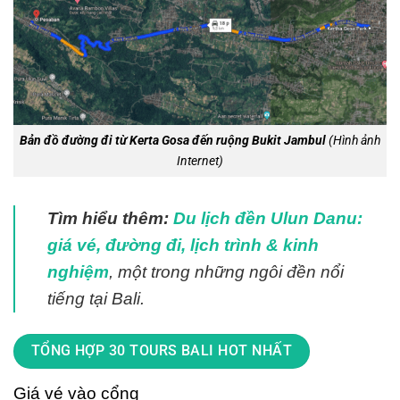
Bản đồ đường đi từ Kerta Gosa đến ruộng Bukit Jambul
(Hình ảnh
Internet)
Tìm hiểu thêm:
Du lịch đền Ulun Danu:
giá vé, đường đi, lịch trình & kinh
nghiệm
, một trong những ngôi đền nổi
tiếng tại Bali.
TỔNG HỢP 30 TOURS BALI HOT NHẤT
Giá vé vào cổng