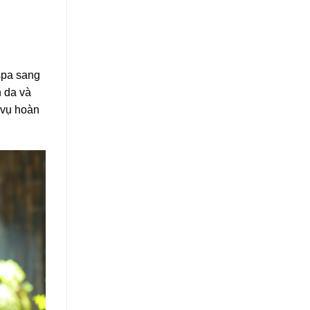
spa sang
n da và
 vụ hoàn