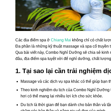
Các địa điểm spa ở
Chiang Mai
không chỉ có chất lượn
Đa phần là những kỹ thuật massage và spa cổ truyền từ
Qua bài viết này, Combo Nghỉ Dưỡng sẽ chia sẻ kinh ngh
đâu, địa điểm spa tuyệt vời để nghỉ dưỡng, chất lượn
1. Tại sao lại cần trải nghiệm d
Massage và các dịch vụ spa khác có thể giúp bạn t
Theo kinh nghiệm du lịch của Combo Nghỉ Dưỡng t
hơi có thể mang lại nhiều lợi ích cho sức khỏe.
Du lịch là thời gian để bạn dành cho bản thân và t
chăm sóc bản thân và nâng niu vẻ đẹp của mình.