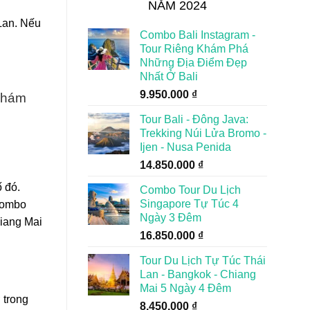
NĂM 2024
 Lan. Nếu
Combo Bali Instagram -
Tour Riêng Khám Phá
Những Địa Điểm Đẹp
Nhất Ở Bali
9.950.000
₫
khám
Tour Bali - Đông Java:
Trekking Núi Lửa Bromo -
Ijen - Nusa Penida
14.850.000
₫
ố đó.
Combo Tour Du Lịch
Singapore Tự Túc 4
 Combo
Ngày 3 Đêm
hiang Mai
16.850.000
₫
Tour Du Lịch Tự Túc Thái
Lan - Bangkok - Chiang
Mai 5 Ngày 4 Đêm
 trong
8.450.000
₫