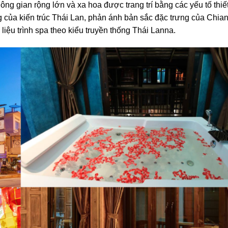
g gian rộng lớn và xa hoa được trang trí bằng các yếu tố thiết
g của kiến trúc Thái Lan, phản ánh bản sắc đặc trưng của Chia
iệu trình spa theo kiểu truyền thống Thái Lanna.