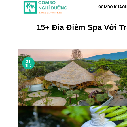
Skip
COMBO KHÁCH
to
content
15+ Địa Điểm Spa Với T
21
Th5