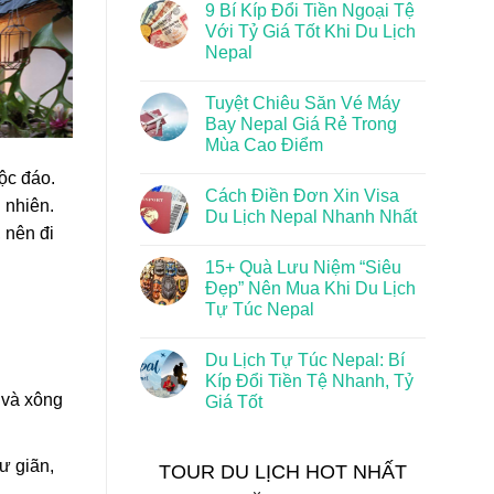
9 Bí Kíp Đổi Tiền Ngoại Tệ
Với Tỷ Giá Tốt Khi Du Lịch
Nepal
Tuyệt Chiêu Săn Vé Máy
Bay Nepal Giá Rẻ Trong
Mùa Cao Điểm
ộc đáo.
Cách Điền Đơn Xin Visa
 nhiên.
Du Lịch Nepal Nhanh Nhất
 nên đi
15+ Quà Lưu Niệm “Siêu
Đẹp” Nên Mua Khi Du Lịch
Tự Túc Nepal
Du Lịch Tự Túc Nepal: Bí
Kíp Đổi Tiền Tệ Nhanh, Tỷ
 và xông
Giá Tốt
ư giãn,
TOUR DU LỊCH HOT NHẤT