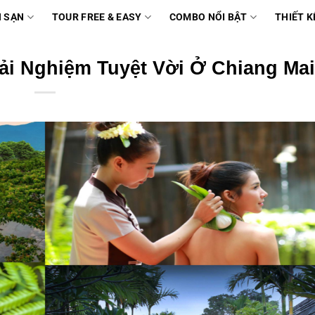
 SẠN
TOUR FREE & EASY
COMBO NỔI BẬT
THIẾT K
rải Nghiệm Tuyệt Vời Ở Chiang Mai