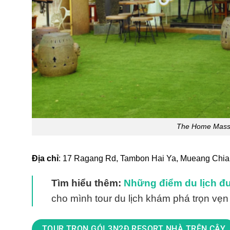
The Home Massa
Địa chỉ
: 17 Ragang Rd, Tambon Hai Ya, Mueang Chiang
Tìm hiểu thêm:
Những điểm du lịch đư
cho mình tour du lịch khám phá trọn vẹn
TOUR TRỌN GÓI 3N2Đ RESORT NHÀ TRÊN CÂY