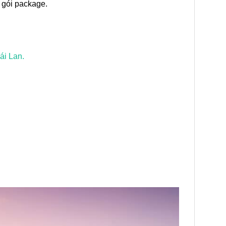
– gói package.
ái Lan.