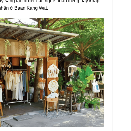
ầy sáng tạo được các nghệ nhân trưng bày khắp
ệ nhân ở Baan Kang Wat.