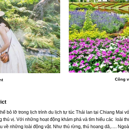
Công v
nt
rict
thể bỏ lỡ trong
lịch
trình du lịch tự túc Thái lan tại Chiang Mai v
g thú vị. Với những hoạt động khám phá và tìm hiểu các loài th
ệu về những loài động vật. Như thú rừng, thú hoang dã,…. Ngo