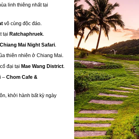
ùa linh thiêng nhất tại
at
vô cùng độc đáo.
 tại
Ratchaphruek
.
Chiang Mai Night Safari
.
ủa thiên nhiên ở Chiang Mai.
cổ đại tại
Mae Wang District
.
i –
Chom Cafe &
uôn, khởi hành bất kỳ ngày