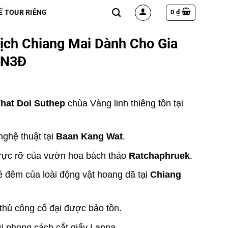
0
₫
Ế TOUR RIÊNG
ịch Chiang Mai Dành Cho Gia
4N3Đ
That Doi Suthep
chùa Vàng linh thiêng tồn tại
nghệ thuật tại
Baan Kang Wat
.
rực rỡ của vườn hoa bách thảo
Ratchaphruek
.
 đêm của loài động vật hoang dã tại
Chiang
thủ công cổ đại được bảo tồn.
ới phong cách cắt giấy Lanna.