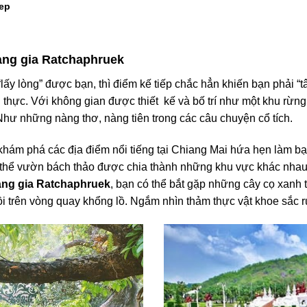
ep
àng gia Ratchaphruek
lấy lòng” được bạn, thì điểm kế tiếp chắc hẳn khiến bạn phải 
thực. Với không gian được thiết kế và bố trí như một khu rừn
Như những nàng thơ, nàng tiên trong các câu chuyện cổ tích.
khám phá các địa điểm nổi tiếng tại
Chiang Mai
hứa hẹn làm bạ
thể vườn bách thảo được chia thành những khu vực khác nhau v
ng gia Ratchaphruek
, bạn có thể bắt gặp những cây cọ xanh
ồi trên vòng quay khổng lồ. Ngắm nhìn thảm thực vật khoe sắc 