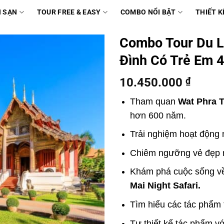
 SẠN
TOUR FREE & EASY
COMBO NỔI BẬT
THIẾT K
Combo Tour Du L
Đình Có Trẻ Em 
10.450.000
₫
Tham quan
Wat Phra 
hơn 600 năm.
Trải nghiệm hoạt động 
Chiêm ngưỡng vẻ đẹp 
Khám phá cuộc sống về
Mai Night Safari.
Tìm hiểu các tác phẩm 
Tự thiết kế tác phẩm v