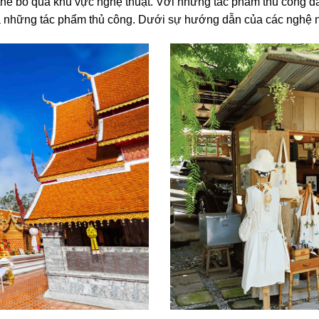
thể bỏ qua khu vực nghệ thuật. Với những tác phẩm thủ công đ
ạo ra những tác phẩm thủ công. Dưới sự hướng dẫn của các ngh