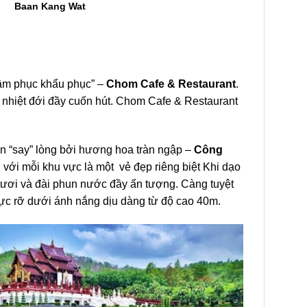
Baan Kang Wat
“tâm phục khẩu phục” –
Chom Cafe & Restaurant
.
g nhiệt đới đầy cuốn hút. Chom Cafe & Restaurant
n “say” lòng bởi hương hoa tràn ngập –
Công
ới mỗi khu vực là một vẻ đẹp riêng biệt Khi dạo
 tươi và đài phun nước đầy ấn tượng. Càng tuyệt
rực rỡ dưới ánh nắng dịu dàng từ độ cao 40m.