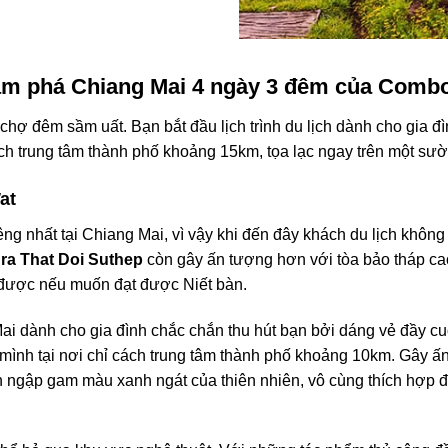
khám phá Chiang Mai 4 ngày 3 đêm của Com
hợ đêm sầm uất. Bạn bắt đầu lịch trình
du lịch
dành cho
gia đì
ách trung tâm thành phố khoảng 15km, tọa lạc ngay trên một sườ
at
ng nhất tại
Chiang Mai
, vì vậy khi đến đây khách
du lịch
không 
ra That Doi Suthep
còn gây ấn tượng hơn với tòa bảo tháp cao
 được nếu muốn đạt được Niết bàn.
ai dành cho
gia đình
chắc chắn thu hút bạn bởi dáng vẻ đầy cu
 mình tại nơi chỉ cách trung tâm thành phố khoảng 10km. Gây ấn
 ngập gam màu xanh ngát của thiên nhiên, vô cùng thích hợp đ