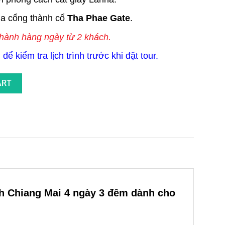
na cổng thành cổ
Tha Phae Gate
.
i hành hàng ngày từ 2 khách.
để kiểm tra lịch trình trước khi đặt tour.
i Dành Cho Gia Đình Có Trẻ Em 4N3Đ quantity
ART
ch
Chiang Mai 4 ngày 3 đêm
dành cho