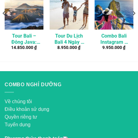
Tour Bali –
Tour Du Lịch
Combo Bali
Đông Java:
Bali 4 Ngày 3
Instagram –
14.850.000
₫
8.950.000
₫
9.950.000
₫
Trekking Núi
Đêm Thiết Kế
Tour Riêng
Lửa Bromo –
Riêng Dành
Khám Phá
Ijen – Nusa
Cho Gia Đình
Những Địa
Penida
Có Trẻ Em
Điểm Đẹp
Nhất Ở Bali
COMBO NGHỈ DƯỠNG
Về chúng tôi
Điều khoản sử dụng
Quyền riêng tư
Tuyển dụng