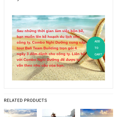
Sau những thời gian làm việc bộn bề,
bạn muốn lên kế hoạch du lịch cho
ADD
công ty. Combo Nghỉ Dưỡng cung cấp
tour Bali Team Building trọn gói 4
TO
ngày 3 đêm dành cho công ty. Liên hệ
CART
với Combo Nghỉ Dưỡng để được tư
vấn theo nhu cầu của bạn.
RELATED PRODUCTS