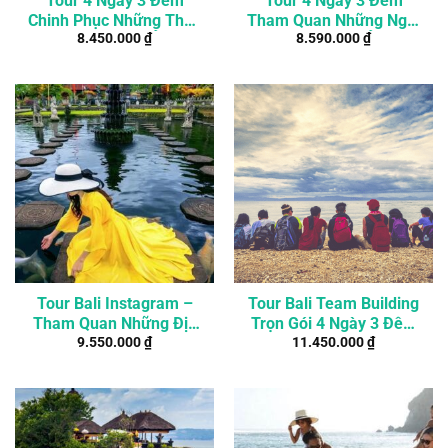
Tour 4 Ngày 3 Đêm
Tour 4 Ngày 3 Đêm
Chinh Phục Những Thác
Tham Quan Những Ngôi
8.450.000
₫
8.590.000
₫
Nước Đẹp Nhất Ở Bali
Đền Đẹp Nhất Ở Bali
Tour Bali Instagram –
Tour Bali Team Building
Tham Quan Những Địa
Trọn Gói 4 Ngày 3 Đêm
9.550.000
₫
11.450.000
₫
Điểm Đẹp Nhất Trong
Dành Cho Công Ty
4N3Đ