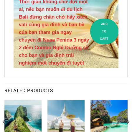
Thời gian không chờ đợi một
ai, nếu bạn muốn đi du lịch
Bali đừng chần chờ hãy xách
vali cùng gia đình và bạn bè
ADD
của bạn tham gia ngay
TO
CART
chuyến đi Nusa Penida 3 ngày
2 đêm Combo Nghỉ Dưỡng sẽ
cho bạn và gia đình trải
nghiệm một chuyến đi tuyệt
vời này nhé!
RELATED PRODUCTS