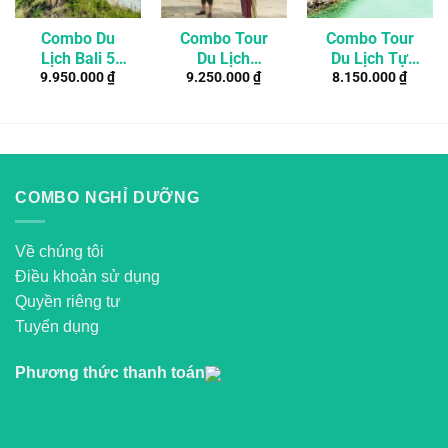
Combo Du
Combo Tour
Combo Tour
Lịch Bali 5
Du Lịch
Du Lịch Tự
9.950.000
₫
9.250.000
₫
8.150.000
₫
Ngày 4 Đêm
Bangkok –
Túc El Nido –
Khám Phá
Pattaya 4
Palawan,
Thiên Đường
Ngày 3 Đêm
Philippines 4
Cho 2 Người
Ngày 3 Đêm
COMBO NGHỈ DƯỠNG
Về chúng tôi
Điều khoản sử dụng
Quyền riêng tư
Tuyển dụng
Phương thức thanh toán