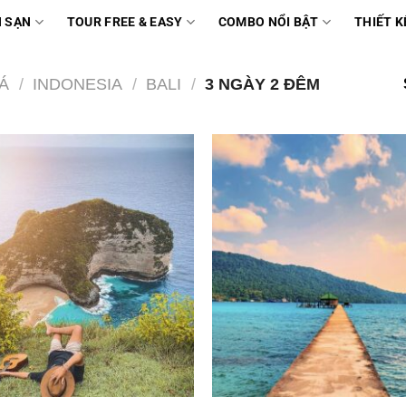
 SẠN
TOUR FREE & EASY
COMBO NỔI BẬT
THIẾT K
Á
/
INDONESIA
/
BALI
/
3 NGÀY 2 ĐÊM