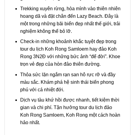
Trekking xuyên rừng, hòa mình vào thiên nhiên
hoang dã và đặt chân đến Lazy Beach. Đây là
một trong những bãi biển đẹp nhất thế giới, trải
nghiệm không thể bỏ lỡ.
Check-in những khoảnh khắc tuyệt đẹp trong
tour
du lịch
Koh Rong Samloem
hay đảo Koh
Rong
3N2Đ
với những bức ảnh “để đời”. Khoe
trọn vẻ đẹp của hòn đảo thiên đường.
Thỏa sức lặn ngắm rạn san hô rực rỡ và đầy
màu sắc. Khám phá hệ sinh thái biển phong
phú với cá nhiệt đới.
Dịch vụ tàu khứ hồi được nhanh, tiết kiệm thời
gian và chi phí. Tận hưởng
tour du lịch đảo
Koh Rong Samloem
, Koh Rong
một cách hoàn
hảo nhất.