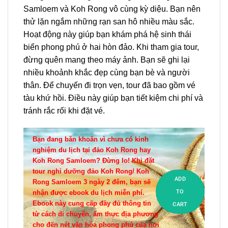
Samloem và Koh Rong vô cùng kỳ diệu. Bạn nên
thử lặn ngắm những rạn san hô nhiều màu sắc.
Hoạt động này giúp bạn khám phá hệ sinh thái
biển phong phú ở hai hòn đảo. Khi tham gia tour,
đừng quên mang theo máy ảnh. Bạn sẽ ghi lại
nhiều khoảnh khắc đẹp cùng bạn bè và người
thân. Để chuyến đi trọn vẹn, tour đã bao gồm vé
tàu khứ hồi. Điều này giúp bạn tiết kiệm chi phí và
tránh rắc rối khi đặt vé.
Bạn đang băn khoăn vì chưa có kinh
nghiệm du lịch tại đảo Koh Rong hay
Koh Rong Samloem? Đừng lo! Khi đặt
tour nghỉ dưỡng đảo Koh Rong/ Koh
ADD
Rong Samloem 3 ngày 2 đêm, bạn sẽ
TO
nhận được ebook du lịch miễn phí.
Ebook này cung cấp đầy đủ thông tin
CART
từ cách di chuyển, ẩm thực địa phương
cho đến nét văn hóa phong phú của nơi