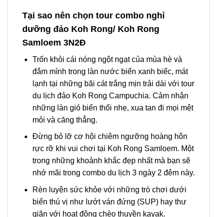
Tại sao nên chọn tour combo nghỉ
dưỡng đảo Koh Rong/ Koh Rong
Samloem 3N2Đ
Trốn khỏi cái nóng ngột ngạt của mùa hè và
đắm mình trong làn nước biển xanh biếc, mát
lạnh tại những bãi cát trắng mịn trải dài với
tour
du lịch đảo Koh Rong Campuchia.
Cảm nhận
những làn gió biển thổi nhẹ, xua tan đi mọi mệt
mỏi và căng thẳng.
Đừng bỏ lỡ cơ hội chiêm ngưỡng hoàng hôn
rực rỡ khi vui chơi tại
Koh Rong Samloem.
Một
trong những khoảnh khắc đẹp nhất mà bạn sẽ
nhớ mãi trong combo
du lịch
3 ngày 2 đêm
này.
Rèn luyện sức khỏe với những trò chơi dưới
biển thú vị như lướt ván đứng (SUP) hay thư
giãn với hoạt động chèo thuyền kayak.