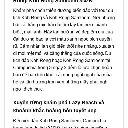
Rong/ Koh Rong Samloem 3N2Đ
Khám phá chốn thiên đường biển đảo với tour du
lịch Koh Rong và Koh Rong Samloem. Nơi những
bãi cát trắng mịn trải dài ôm lấy làn nước xanh
biếc, mát lạnh. Hãy tận hưởng vẻ đẹp êm dịu của
đại dương bao la với màu xanh ngọc bích quyến
rũ. Cảm nhận làn gió biển thổi nhẹ nhàng, xua tan
đi mọi mệt mỏi và căng thẳng của cuộc sống. Du
lịch đảo Koh Rong hoặc Koh Rong Samloem tại
Campuchia trong 3 ngày 2 đêm là lựa chọn hoàn
hảo để bạn trốn khỏi cái nóng ngột ngạt của mùa
hè và tận hưởng trọn vẹn những giây phút nghỉ
ngơi đích thực.
Xuyên rừng khám phá Lazy Beach và
khoảnh khắc hoàng hôn tuyệt đẹp
Đến với đảo Koh Rong Samloem, Campuchia
trong tour du lịch 3N2Đ, bạn sẽ chiêm ngưỡng