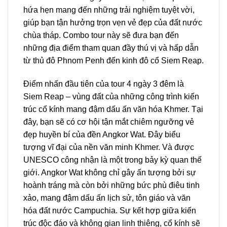
hứa hẹn mang đến những trải nghiệm tuyệt vời,
giúp bạn tận hưởng trọn vẹn vẻ đẹp của đất nước
chùa tháp. Combo
tour
này sẽ đưa bạn đến
những địa điểm tham quan đầy thú vị và hấp dẫn
từ thủ đô Phnom Penh đến kinh đô cổ
Siem Reap
.
Điểm nhấn đầu tiên của
tour
4 ngày 3 đêm là
Siem Reap
– vùng đất của những công trình kiến
trúc cổ kính mang đậm dấu ấn văn hóa Khmer. Tại
đây, bạn sẽ có cơ hội tận mắt chiêm ngưỡng vẻ
đẹp huyền bí của đền Angkor Wat. Đây biểu
tượng vĩ đại của nền văn minh Khmer. Và được
UNESCO công nhận là một trong bảy kỳ quan thế
giới. Angkor Wat không chỉ gây ấn tượng bởi sự
hoành tráng mà còn bởi những bức phù điêu tinh
xảo, mang đậm dấu ấn lịch sử, tôn giáo và văn
hóa đất nước Campuchia. Sự kết hợp giữa kiến
trúc độc đáo và không gian linh thiêng, cổ kính sẽ