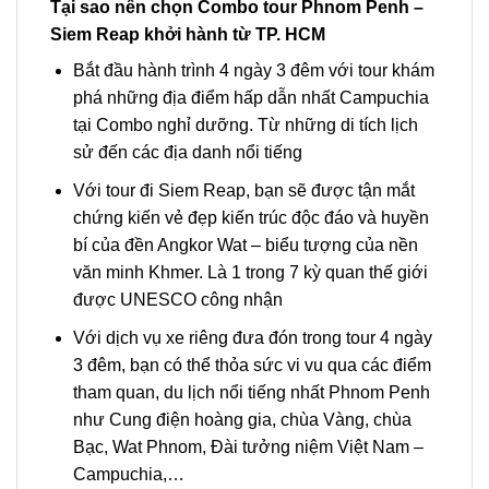
Tại sao nên chọn Combo tour Phnom Penh –
Siem Reap khởi hành từ TP. HCM
Bắt đầu hành trình
4 ngày 3 đêm
với
tour
khám
phá những địa điểm hấp dẫn nhất
Campuchia
tại Combo nghỉ dưỡng. Từ những di tích lịch
sử đến các địa danh nổi tiếng
Với
tour
đi
Siem Reap
, bạn sẽ được tận mắt
chứng kiến vẻ đẹp kiến trúc độc đáo và huyền
bí của đền Angkor Wat – biểu tượng của nền
văn minh Khmer. Là 1 trong 7 kỳ quan thế giới
được UNESCO công nhận
Với dịch vụ xe riêng đưa đón trong
tour
4 ngày
3 đêm, bạn có thể thỏa sức vi vu qua các điểm
tham quan,
du lịch
nổi tiếng nhất
Phnom Penh
như Cung điện hoàng gia, chùa Vàng, chùa
Bạc, Wat Phnom, Đài tưởng niệm Việt Nam –
Campuchia,…