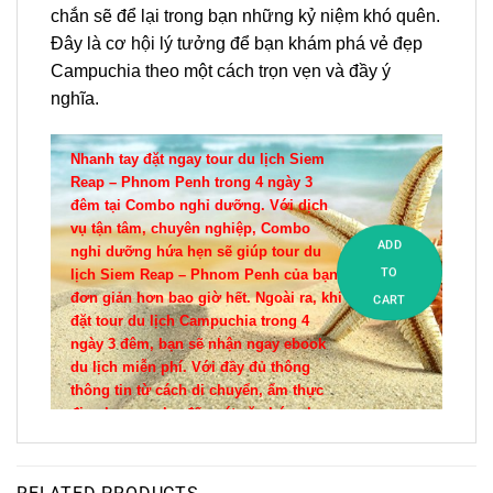
chắn sẽ để lại trong bạn những kỷ niệm khó quên.
Đây là cơ hội lý tưởng để bạn khám phá vẻ đẹp
Campuchia theo một cách trọn vẹn và đầy ý
nghĩa.
Nhanh tay đặt ngay tour du lịch Siem
Reap – Phnom Penh trong 4 ngày 3
đêm tại Combo nghỉ dưỡng. Với dịch
vụ tận tâm, chuyên nghiệp, Combo
ADD
nghỉ dưỡng hứa hẹn sẽ giúp tour du
TO
lịch Siem Reap – Phnom Penh của bạn
đơn giản hơn bao giờ hết. Ngoài ra, khi
CART
đặt tour du lịch Campuchia trong 4
ngày 3 đêm, bạn sẽ nhận ngay ebook
du lịch miễn phí. Với đầy đủ thông
thông tin từ cách di chuyển, ẩm thực
địa phương cho đến nét văn hóa phong
phú của nơi đây. Combo nghỉ dưỡng
tin rằng tour du lịch Campuchia sẽ để
lại nhiều kỉ niệm quý giá cho bạn và