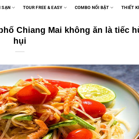
 SẠN
TOUR FREE & EASY
COMBO NỔI BẬT
THIẾT K
hố Chiang Mai không ăn là tiếc h
hụi