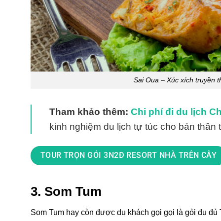
Sai Oua – Xúc xích truyền t
Tham khảo thêm:
Chi phí đi du lịch Ch
kinh nghiệm du lịch tự túc cho bản thân t
TOUR TRỌN GÓI 3N2Đ RESORT NHÀ TRÊN CÂY
3. Som Tum
Som Tum hay còn được du khách gọi gọi là gỏi đu đủ T