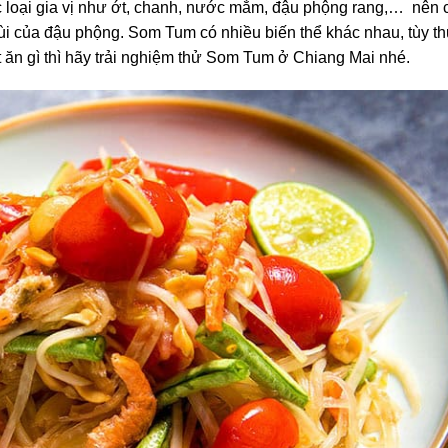
 loại gia vị như ớt, chanh, nước mắm, đậu phộng rang,… nên c
bùi của đậu phộng. Som Tum có nhiều biến thể khác nhau, tùy t
t ăn gì thì hãy trải nghiệm thử Som Tum ở Chiang Mai nhé.