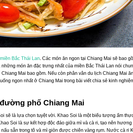
miền Bắc Thái Lan
. Các món ăn ngon tại Chiang Mai sẽ bao 
là những món ăn đặc trưng nhất của miền Bắc Thái Lan nói chu
Chiang Mai bao gồm. Nếu còn phân vân du lịch Chiang Mai ăn 
ống ngon nhất ở Chiang Mai trong bài viết chia sẻ kinh nghiệm 
c đường phố Chiang Mai
oi sẽ là lựa chọn tuyệt vời. Khao Soi là một biểu tượng ẩm thự
Khao Soi là sự kết hợp độc đáo giữa mì và cà ri, tạo nên hương 
 nấu sẵn trong tô và mì giòn được chiên vàng rụm. Nước cà ri 