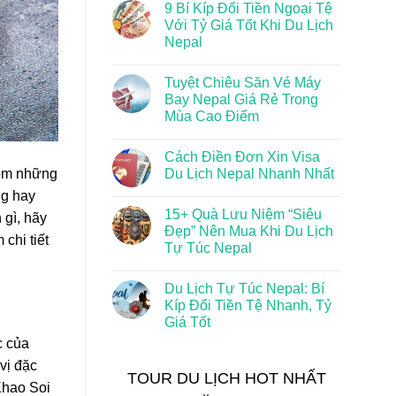
9 Bí Kíp Đổi Tiền Ngoại Tệ
Với Tỷ Giá Tốt Khi Du Lịch
Nepal
Tuyệt Chiêu Săn Vé Máy
Bay Nepal Giá Rẻ Trong
Mùa Cao Điểm
Cách Điền Đơn Xin Visa
Du Lịch Nepal Nhanh Nhất
gồm những
ng hay
15+ Quà Lưu Niệm “Siêu
gì, hãy
Đẹp” Nên Mua Khi Du Lịch
chi tiết
Tự Túc Nepal
Du Lịch Tự Túc Nepal: Bí
Kíp Đổi Tiền Tệ Nhanh, Tỷ
Giá Tốt
c của
vị đặc
TOUR DU LỊCH HOT NHẤT
Khao Soi