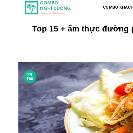
Skip
COMBO KHÁCH
to
content
Top 15 + ẩm thực đường p
29
Th5