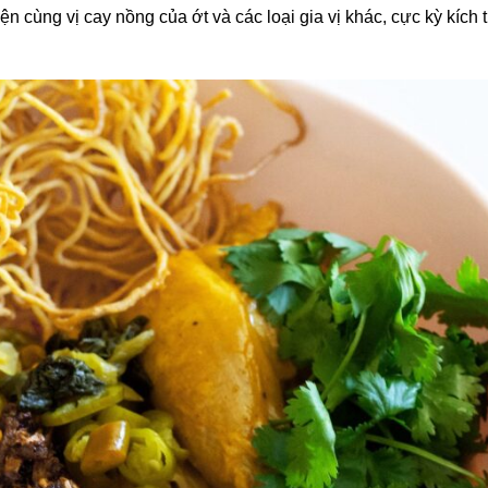
 cùng vị cay nồng của ớt và các loại gia vị khác, cực kỳ kích t