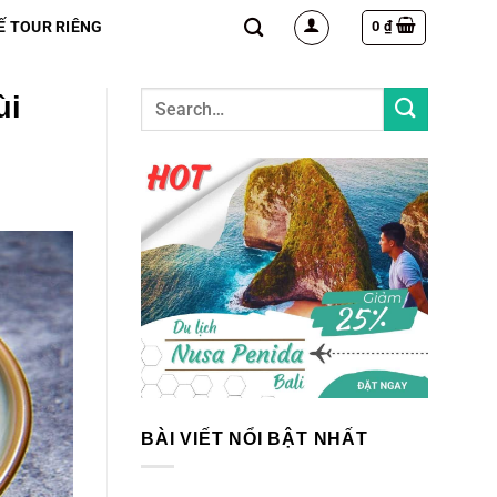
0
₫
Ế TOUR RIÊNG
ùi
BÀI VIẾT NỔI BẬT NHẤT