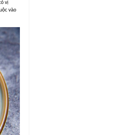
ó vị
huộc vào