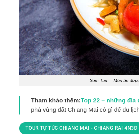
Som Tum – Món ăn được n
Tham khảo thêm:
Top 22 – những địa đi
phá vùng đất Chiang Mai có gì để du lịc
TOUR TỰ TÚC CHIANG MAI - CHIANG RAI 4N3Đ