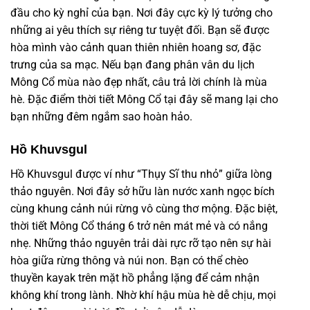
đầu cho kỳ nghỉ của bạn. Nơi đây cực kỳ lý tưởng cho
những ai yêu thích sự riêng tư tuyệt đối. Bạn sẽ được
hòa mình vào cảnh quan thiên nhiên hoang sơ, đặc
trưng của sa mạc. Nếu bạn đang phân vân du lịch
Mông Cổ mùa nào đẹp nhất, câu trả lời chính là mùa
hè. Đặc điểm thời tiết Mông Cổ tại đây sẽ mang lại cho
bạn những đêm ngắm sao hoàn hảo.
Hồ Khuvsgul
Hồ Khuvsgul được ví như “Thụy Sĩ thu nhỏ” giữa lòng
thảo nguyên. Nơi đây sở hữu làn nước xanh ngọc bích
cùng khung cảnh núi rừng vô cùng thơ mộng. Đặc biệt,
thời tiết Mông Cổ tháng 6 trở nên mát mẻ và có nắng
nhẹ. Những thảo nguyên trải dài rực rỡ tạo nên sự hài
hòa giữa rừng thông và núi non. Bạn có thể chèo
thuyền kayak trên mặt hồ phẳng lặng để cảm nhận
không khí trong lành. Nhờ khí hậu mùa hè dễ chịu, mọi