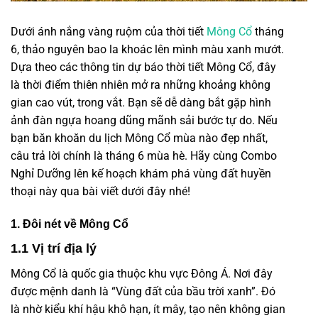
Dưới ánh nắng vàng ruộm của thời tiết
Mông Cổ
tháng
6, thảo nguyên bao la khoác lên mình màu xanh mướt.
Dựa theo các thông tin dự báo thời tiết Mông Cổ, đây
là thời điểm thiên nhiên mở ra những khoảng không
gian cao vút, trong vắt. Bạn sẽ dễ dàng bắt gặp hình
ảnh đàn ngựa hoang dũng mãnh sải bước tự do. Nếu
bạn băn khoăn du lịch Mông Cổ mùa nào đẹp nhất,
câu trả lời chính là tháng 6 mùa hè. Hãy cùng Combo
Nghỉ Dưỡng lên kế hoạch khám phá vùng đất huyền
thoại này qua bài viết dưới đây nhé!
1. Đôi nét về Mông Cổ
1.1 Vị trí địa lý
Mông Cổ là quốc gia thuộc khu vực Đông Á. Nơi đây
được mệnh danh là “Vùng đất của bầu trời xanh”. Đó
là nhờ kiểu khí hậu khô hạn, ít mây, tạo nên không gian