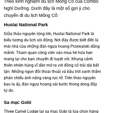
Theo kinh nghiệm du lịch Mông Cổ của Combo
Nghỉ Dưỡng. Dưới đây là một số gợi ý cho
chuyến đi du lịch Mông Cổ:
Hustai National Park
Giữa thảo nguyên rộng lớn, Hustai National Park là
biểu tượng du lịch sôi động. Nơi đây được biết đến là
mái nhà của những đàn ngựa hoang Przewalski dũng
mãnh. Tham quan công viên vào mùa hè hứa hẹn
mang lại cho bạn chuyến đi tuyệt vời. Khung cảnh
thiên nhiên hùng vĩ dần mở ra với đồng cỏ trải dài bất
tận. Những ngọn đồi thoai thoải và bầu trời xanh thẳm
phản chiếu ánh nắng vàng rực rỡ. Trên thảo nguyên
bao la ấy, đàn ngựa hoang sải bước thong dong đầy
tự do.
Sa mạc Gobi
Three Camel Lodge tại sa mạc Gobi là lựa chọn hàng