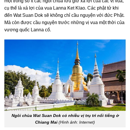
một trong số ít các ngôi chùa lưu giữ xá lợi của các vị vua,
cụ thể là xá lợi của vua Lanna Ket Klao. Các phật tử khi
đến Wat Suan Dok sẽ không chỉ cầu nguyện với đức Phật.
Mà còn được cầu nguyện trước những vị vua một thời của
vương quốc Lanna cổ.
Ngôi chùa Wat Suan Dok có nhiều vị trụ trì nổi tiếng ở
Chiang Mai
(Hình ảnh: Internet)