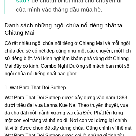
sao?
để chuẩn bị tốt nhất cho chuyến đi
của mình vào tháng đầu mùa hè.
Danh sách những ngôi chùa nổi tiếng nhất tại
Chiang Mai
Có rất nhiều ngôi chùa nổi tiếng ở Chiang Mai và mỗi ngôi
chùa đều sẽ có nét đẹp cũng như một câu chuyện, một lịch
sử riêng biệt. Với kinh nghiệm khám phá vùng đất Chiang
Mai đầy cổ kính, Combo Nghỉ Dưỡng sẽ mách bạn một số
ngôi chùa nổi tiếng nhất bao gồm:
1. Wat Phra That Doi Suthep
Wat Phra That Doi Suthep được xây dựng vào năm 1383
dưới triều đại vua Lanna Kue Na. Theo truyền thuyết, vua
đã cho đặt một mảnh xương vai của Đức Phật lên lưng
một con voi trắng và thả nó đi. Nơi con voi dừng lại chính
là vị trí được chọn để xây dựng chùa. Cũng chính vì thế mà
Wat Phra That Doi Suthep được coi là những gì tinh túy