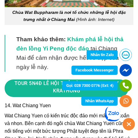
Chùa Wat Buppharam là nơi tổ chức những lễ hội đặc
trưng nhất ở Chiang Mai
(Hình ảnh: Internet)
Tham khảo thêm:
Khám phá lễ hội thả
đèn lồng Yi Peng độc đáo
tại Chiang
Nhắn tin Zalo
Mai để cảm nhận được hết vẻ đẹp của
ngày lễ này.
Facebook Messenger
TOUR 5N4Đ LỄ HỘI THẢ ĐÈN YI PENG & LOY
Gọi: 028 7300 0776 (Ext: 4)
KRATHONG
Nhắn WhatsApp
14. Wat Chiang Yuen
Wat Chiang Yuen có kiến trúc độc đáo mới mái vòm xoắn
và nhọn. Bên cạnh đó ngôi chùa Wat Chiang Yuen cũng
nổi tiếng với một bức tượng Phật tuyệt đẹp tên là Phra