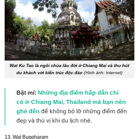
Wat Ku Tao là ngôi chùa lâu đời ở Chiang Mai và thu hút
du khách với kiến trúc độc đáo
(Hình ảnh: Internet)
Bật mí:
Những địa điểm hấp dẫn chỉ
có ở Chiang Mai, Thailand mà bạn nên
ghé đến
để không bỏ lỡ những điểm đến
đẹp và thú vị khi du lịch nhé.
13. Wat Buppharam