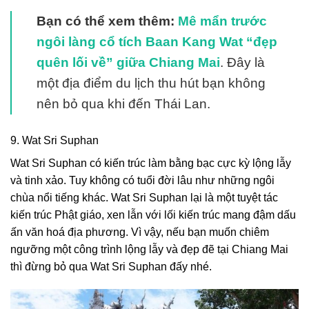
Bạn có thể xem thêm:
Mê mẩn trước
ngôi làng cổ tích Baan Kang Wat “đẹp
quên lối về” giữa Chiang Mai
. Đây là
một địa điểm du lịch thu hút bạn không
nên bỏ qua khi đến Thái Lan.
9. Wat Sri Suphan
Wat Sri Suphan có kiến trúc làm bằng bạc cực kỳ lộng lẫy
và tinh xảo. Tuy không có tuổi đời lâu như những ngôi
chùa nổi tiếng khác. Wat Sri Suphan lại là một tuyệt tác
kiến trúc Phật giáo, xen lẫn với lối kiến trúc mang đậm dấu
ấn văn hoá địa phương. Vì vậy, nếu bạn muốn chiêm
ngưỡng một công trình lộng lẫy và đẹp đẽ tại Chiang Mai
thì đừng bỏ qua Wat Sri Suphan đấy nhé.