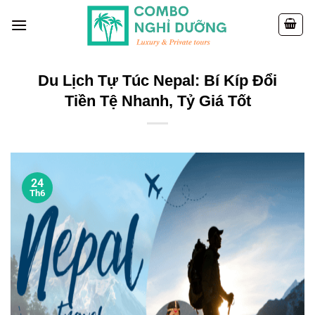
Skip
to
content
Du Lịch Tự Túc Nepal: Bí Kíp Đổi
Tiền Tệ Nhanh, Tỷ Giá Tốt
24
Th6