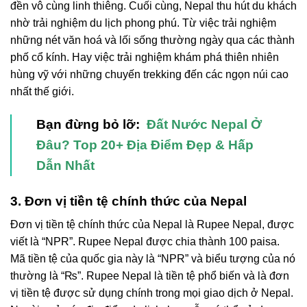
đền vô cùng linh thiêng. Cuối cùng, Nepal thu hút du khách
nhờ trải nghiệm du lịch phong phú. Từ việc trải nghiệm
những nét văn hoá và lối sống thường ngày qua các thành
phố cổ kính. Hay việc trải nghiệm khám phá thiên nhiên
hùng vỹ với những chuyến trekking đến các ngọn núi cao
nhất thế giới.
Bạn đừng bỏ lỡ:
Đất Nước Nepal Ở
Đâu? Top 20+ Địa Điểm Đẹp & Hấp
Dẫn Nhất
3. Đơn vị tiền tệ chính thức của Nepal
Đơn vị tiền tệ chính thức của Nepal là Rupee Nepal, được
viết là “NPR”. Rupee Nepal được chia thành 100 paisa.
Mã tiền tệ của quốc gia này là “NPR” và biểu tượng của nó
thường là “₨”. Rupee Nepal là tiền tệ phổ biến và là đơn
vị tiền tệ được sử dụng chính trong mọi giao dịch ở Nepal.