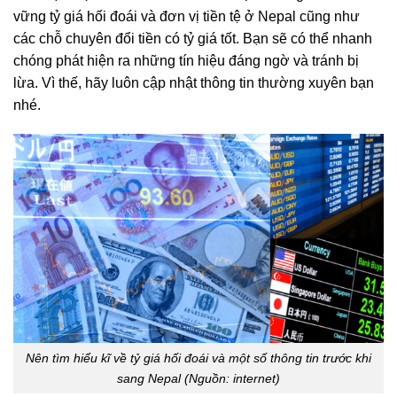
vững tỷ giá hối đoái và đơn vị tiền tệ ở Nepal cũng như
các chỗ chuyên đổi tiền có tỷ giá tốt. Bạn sẽ có thể nhanh
chóng phát hiện ra những tín hiệu đáng ngờ và tránh bị
lừa. Vì thế, hãy luôn cập nhật thông tin thường xuyên bạn
nhé.
Nên tìm hiểu kĩ về tỷ giá hối đoái và một số thông tin trước khi
sang Nepal (Nguồn: internet)