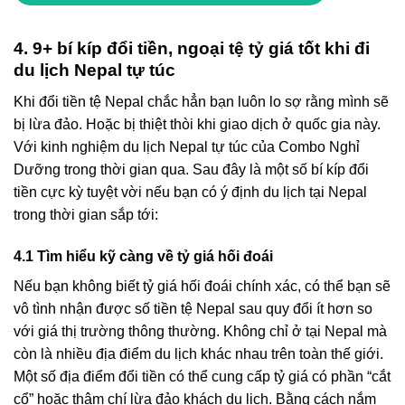
4. 9+ bí kíp đổi tiền, ngoại tệ tỷ giá tốt khi đi
du lịch Nepal tự túc
Khi đổi tiền tệ Nepal chắc hẳn bạn luôn lo sợ rằng mình sẽ
bị lừa đảo. Hoặc bị thiệt thòi khi giao dịch ở quốc gia này.
Với kinh nghiệm du lịch Nepal tự túc của Combo Nghỉ
Dưỡng trong thời gian qua. Sau đây là một số bí kíp đổi
tiền cực kỳ tuyệt vời nếu bạn có ý định du lịch tại Nepal
trong thời gian sắp tới:
4.1 Tìm hiểu kỹ càng về tỷ giá hối đoái
Nếu bạn không biết tỷ giá hối đoái chính xác, có thể bạn sẽ
vô tình nhận được số tiền tệ Nepal sau quy đổi ít hơn so
với giá thị trường thông thường. Không chỉ ở tại Nepal mà
còn là nhiều địa điểm du lịch khác nhau trên toàn thế giới.
Một số địa điểm đổi tiền có thể cung cấp tỷ giá có phần “cắt
cổ” hoặc thậm chí lừa đảo khách du lịch. Bằng cách nắm