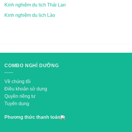
Kinh nghiệm du lịch Thái Lan
Kinh nghiệm du lịch Lào
COMBO NGHỈ DƯỠNG
Về chúng tôi
Điều khoản sử dụng
Quyền riêng tư
Tuyển dụng
Phương thức thanh toán