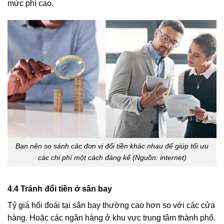
mức phí cao.
Bạn nên so sánh các đơn vị đổi tiền khác nhau để giúp tối ưu
các chi phí một cách đáng kể (Nguồn: internet)
4.4 Tránh đổi tiền ở sân bay
Tỷ giá hối đoái tại sân bay thường cao hơn so với các cửa
hàng. Hoặc các ngân hàng ở khu vực trung tâm thành phố.