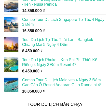
- Ijen - Nusa Penida
14.850.000
₫
Combo Tour Du Lịch Singapore Tự Túc 4 Ngày
3 Đêm
16.850.000
₫
Tour Du Lịch Tự Túc Thái Lan - Bangkok -
Chiang Mai 5 Ngày 4 Đêm
8.450.000
₫
Tour Du Lịch Phuket - Koh Phi Phi Thiết Kế
Riêng 4 Ngày 3 Đêm Resort 4*
6.450.000
₫
Combo Tour Du Lịch Maldives 4 Ngày 3 Đêm
Cao Cấp Ở Resort Adaaran Club Rannalhi 4*
18.850.000
₫
TOUR DU LỊCH BÁN CHẠY