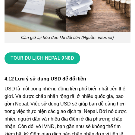
Cần giữ lại hóa đơn khi đổi tiền (Nguồn: internet)
TOUR DU LỊCH NEPAL 9N8Đ
4.12 Lưu ý sử dụng USD để đổi tiền
USD là một trong những đồng tiền phổ biến nhất trên thế
giới. Và được chấp nhận rộng rãi ở nhiều quốc gia, bao
gồm Nepal. Việc sử dụng USD sẽ giúp bạn dễ dàng hơn
trong việc thực hiện các giao dịch tại Nepal. Bởi nó được
nhiều người dân và nhiều địa điểm ở địa phương chấp
nhận. Còn đối với VNĐ, bạn gần như sẽ không thể tìm
kiếm bất kỳ điểm giao dịch nào chấp nhận đơn vị tiền tệ