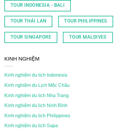
TOUR INDONESIA - BALI
TOUR THÁI LAN
TOUR PHILIPPINES
TOUR SINGAPORE
TOUR MALDIVES
KINH NGHIỆM
Kinh nghiệm du lịch Indonesia
Kinh nghiệm du Lịch Mộc Châu
Kinh nghiệm du lịch Nha Trang
Kinh nghiệm du lịch Ninh Bình
Kinh nghiệm du lịch Philippines
Kinh nghiệm du lịch Sapa