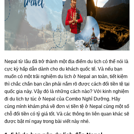
Nepal từ lâu đã trở thành một địa điểm du lịch có thể nói là
cực kỳ hấp dẫn dành cho du khách quốc tế. Và nếu bạn
muốn có một trải nghiệm du lịch ở Nepal an toàn, tiết kiệm
thì chắc chắn bạn cần phải nắm rõ được cách đổi tiền tệ tại
quốc gia này. Vậy đó là những cách nào? Với kinh nghiệm
đi du lịch tự túc ở Nepal của Combo Nghỉ Dưỡng. Hãy
cùng mình khám phá về đơn vị tiền tệ ở Nepal cùng một số
chỗ đổi tiền có tỷ giá tốt. Và các thông tin liên quan khác sẽ
được bật mí ngay trong bài viết này nhé.