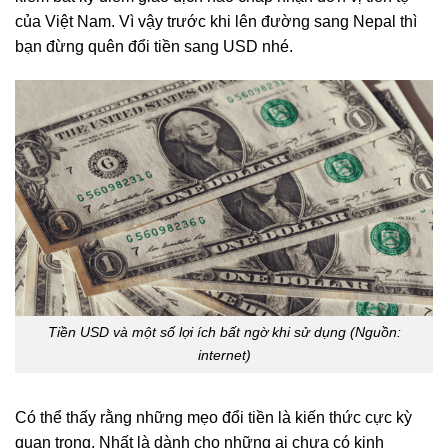
của Việt Nam. Vì vậy trước khi lên đường sang Nepal thì
bạn đừng quên đổi tiền sang USD nhé.
Tiền USD và một số lợi ích bất ngờ khi sử dụng (Nguồn:
internet)
Có thể thấy rằng những mẹo đổi tiền là kiến thức cực kỳ
quan trọng. Nhất là dành cho những ai chưa có kinh