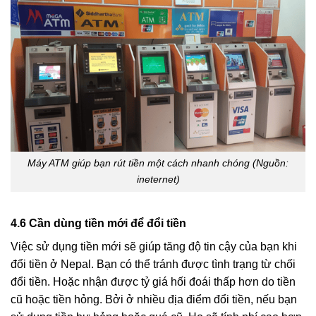
Máy ATM giúp bạn rút tiền một cách nhanh chóng (Nguồn:
ineternet)
4.6 Cần dùng tiền mới để đổi tiền
Việc sử dụng tiền mới sẽ giúp tăng độ tin cậy của bạn khi
đổi tiền ở Nepal. Bạn có thể tránh được tình trạng từ chối
đổi tiền. Hoặc nhận được tỷ giá hối đoái thấp hơn do tiền
cũ hoặc tiền hỏng. Bởi ở nhiều địa điểm đổi tiền, nếu bạn