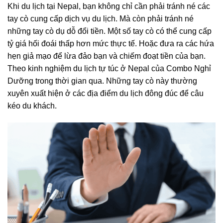
Khi du lịch tại Nepal, bạn không chỉ cần phải tránh né các
tay cò cung cấp dịch vụ du lịch. Mà còn phải tránh né
những tay cò dụ dỗ đổi tiền. Một số tay cò có thể cung cấp
tỷ giá hối đoái thấp hơn mức thực tế. Hoặc đưa ra các hứa
hẹn giả mạo để lừa đảo bạn và chiếm đoạt tiền của bạn.
Theo kinh nghiệm du lịch tự túc ở Nepal của Combo Nghỉ
Dưỡng trong thời gian qua. Những tay cò này thường
xuyên xuất hiện ở các địa điểm du lịch đông đúc để câu
kéo du khách.