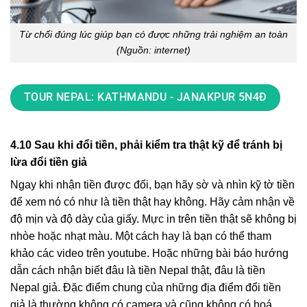
Từ chối đúng lúc giúp bạn có được những trải nghiệm an toàn
(Nguồn: internet)
TOUR NEPAL: KATHMANDU - JANAKPUR 5N4Đ
4.10 Sau khi đổi tiền, phải kiểm tra thật kỹ để tránh bị
lừa đổi tiền giả
Ngay khi nhận tiền được đổi, bạn hãy sờ và nhìn kỹ tờ tiền
để xem nó có như là tiền thật hay không. Hãy cảm nhận về
độ mịn và độ dày của giấy. Mực in trên tiền thật sẽ không bị
nhòe hoặc nhạt màu. Một cách hay là bạn có thể tham
khảo các video trên youtube. Hoặc những bài báo hướng
dẫn cách nhận biết đâu là tiền Nepal thật, đâu là tiền
Nepal giả. Đặc điểm chung của những địa điểm đổi tiền
giả là thường không có camera và cũng không có hoá