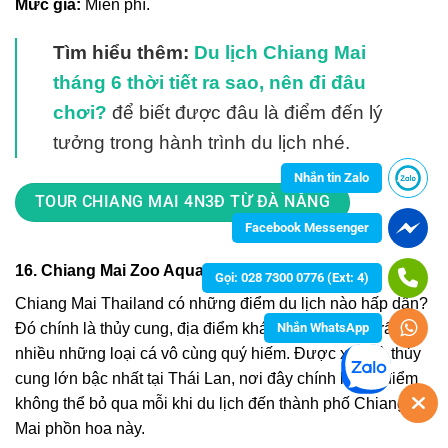
Mức giá:
Miễn phí.
Tìm hiểu thêm:
Du lịch Chiang Mai
tháng 6 thời tiết ra sao, nên đi đâu
chơi?
để biết được đâu là điểm đến lý
tưởng trong hành trình du lịch nhé.
Nhắn tin Zalo
TOUR CHIANG MAI 4N3Đ TỪ ĐÀ NẴNG
Facebook Messenger
16. Chiang Mai Zoo Aquarium
Gọi: 028 7300 0776 (Ext: 4)
Chiang Mai Thailand có những điểm du lịch nào
hấp dẫn?
Nhắn WhatsApp
Đó chính là thủy cung, địa điểm khá nổi tiếng và có rất
nhiều những loại cá vô cùng quý hiếm. Được xem là thủy
cung lớn bậc nhất tại Thái Lan, nơi đây chính là địa điểm
không thể bỏ qua mỗi khi du lịch đến thành phố Chiang
Mai phồn hoa này.