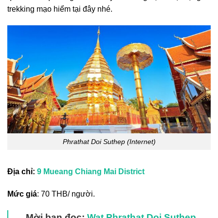
trekking mạo hiểm tại đây nhé.
Phrathat Doi Suthep (Internet)
Địa chỉ:
9 Mueang Chiang Mai District
Mức giá
: 70 THB/ người.
Mời bạn đọc:
Wat Phrathat Doi Suthep